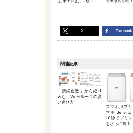
X
Facebook
関連記事
「接続台数」から絞り
込む、Wi-Fiルータの賢
い選び方
スマホ用プリ
マホ de チ
10秒でプリ
をさらに向上