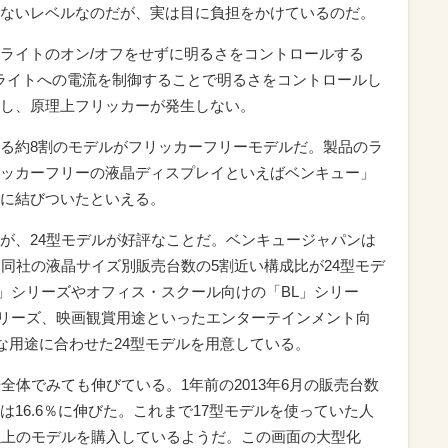
ないレベルなのだが、実は目に負担をかけているのだ。
ライトのオン/オフをせずに明るさをコントロールする
ライトへの電流を制御することで明るさをコントロールし
し、原理上フリッカーが発生しない。
る約8割のモデルがフリッカーフリーモデルだ。製品のラ
ッカーフリーの液晶ディスプレイといえばベンキュー」
に結びついたといえる。
が、24型モデルが好評なことだ。ベンキュージャパンは
、同社の液晶サイズ別販売台数の5割近い構成比が24型モデ
L」シリーズやオフィス・スクール向けの「BL」シリー
リーズ、映画観賞用途といったエンターテインメント向
な用途に合わせた24型モデルを用意している。
全体でみても伸びている。1年前の2013年6月の販売台数
月には16.6％に伸びた。これまで17型モデルを使っていた人
以上のモデルを購入しているようだ。この画面の大型化