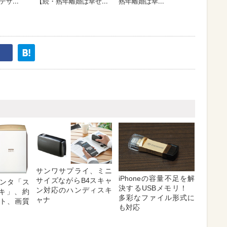
サンワサプライ、ミニ
iPhoneの容量不足を解
サイズながらB4スキャ
ンタ「ス
決するUSBメモリ！
ン対応のハンディスキ
ェキ」、約
多彩なファイル形式に
ャナ
ント、画質
も対応