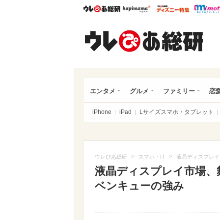
ウレぴあ総研
ハピママ*
ウレぴあ
ウレ
エンタメ
グルメ
ファミリー
恋
iPhone
iPad
Lサイズスマホ・タブレット
>
>
ウレぴあ総研
スマホ・IT
液晶ディスプレイ
液晶ディスプレイ市場、
ベンキューの強み