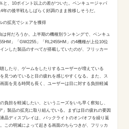
.8％と、10ポイント以上の差がついた。ベンキュージャパ
14年の後半戦もしばらく好調のまま推移しそうだ。
デルの拡充でシェアを獲得
由は何だろうか。上半期の機種別ランキングで、ベンキュ
55HM」「GW2255」「RL2455HM」の4機種が上位10位
インした製品のすべてが搭載していたのが、フリッカー
聴したり、ゲームをしたりするユーザーが増えている
を見つめていると目の疲れを感じやすくなる。また、ス
画面を見る時間も長く、ユーザーは目に対する負担軽減
の負担を軽減したい、というニーズをいち早く察知し、
イケア」製品の拡充に取り組んでいる。まずは目の疲れの要因
液晶ディスプレイは、バックライトのオン/オフを繰り返
。この明滅によって起きる画面のちらつきが、フリッカ