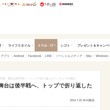
総研 ディズニー特集
mimot.
うまいめし
うまいパン
うまい肉
Medery.
ぴあ総研（うれぴあ）
愛
ライフスタイル
スマホ・IT
シゴト
プレゼント＆キャンペ
アプリ
Android
Facebook
LINE
ソーシャルメディア
Mac
Windows
市場、舞台は後半戦へ、トップで折り返したベンキューの強み
舞台は後半戦へ、トップで折り返した
2014.7.25 18:41配信