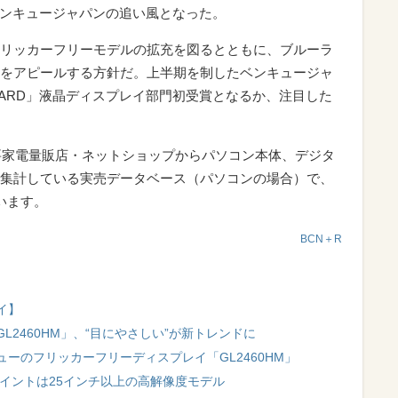
るベンキュージャパンの追い風となった。
リッカーフリーモデルの拡充を図るとともに、ブルーラ
をアピールする方針だ。上半期を制したベンキュージャ
WARD」液晶ディスプレイ部門初受賞となるか、注目した
要家電量販店・ネットショップからパソコン本体、デジタ
集計している実売データベース（パソコンの場合）で、
います。
BCN＋R
イ】
2460HM」、“目にやさしい”が新トレンドに
ーのフリッカーフリーディスプレイ「GL2460HM」
ポイントは25インチ以上の高解像度モデル