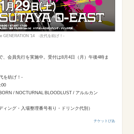
wave GENERATION '14 -次代を紡げ！-
ル』内で、会員先行を実施中。受付は8月4日（月）午後4時ま
 -次代を紡げ！-
:00
BORN / NOCTURNAL BLOODLUST / アルルカン
タンディング・入場整理番号有り・ドリンク代別）
チケットぴあ