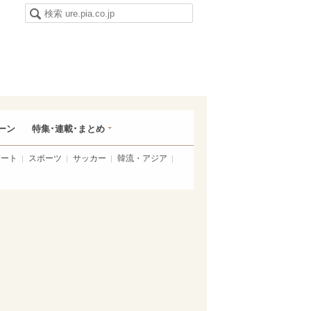
ーン
特集･連載･まとめ
アート
スポーツ
サッカー
韓流・アジア