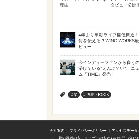
理由
タビュー公開!!
4年ぶり単独ライブ開催間近
何を伝える？WING WORKS
ビュー
今インディーファンから多く
浴びている"えんぷてい"、ニ
ム『TIME』発売！
>
音楽
J-POP・ROCK
会社案内
プライバシーポリシー
アクセスデータ
一般の読者の方・ユーザーの方からのお問い合わ