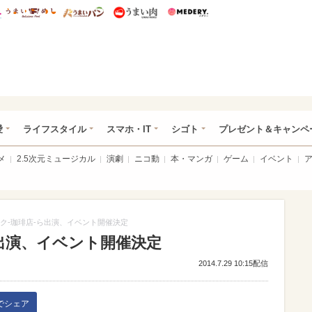
総研 ディズニー特集
mimot.
うまいめし
うまいパン
うまい肉
Medery.
ぴあ総研（うれぴあ）
愛
ライフスタイル
スマホ・IT
シゴト
プレゼント＆キャンペ
メ
2.5次元ミュージカル
演劇
ニコ動
本・マンガ
ゲーム
イベント
ク-珈琲店-ら出演、イベント開催決定
出演、イベント開催決定
2014.7.29 10:15配信
kでシェア