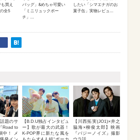
E】話題のサ
【B.D.U独占インタビュ
【川西拓実(JO1)×井之
oad to
ー】歌が最大の武器！
脇海×柳俊太郎】映画
出演中！ メ
K-POP界に新たな風を
『バジーノイズ』撮影
爆発イン
もたらす4人組“ボーカ
ウラ話