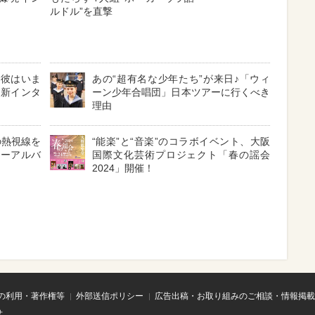
ルドル”を直撃
！彼はいま
あの“超有名な少年たち”が来日♪「ウィ
最新インタ
ーン少年合唱団」日本ツアーに行くべき
理由
の熱視線を
“能楽”と“音楽”のコラボイベント、大阪
ューアルバ
国際文化芸術プロジェクト「春の謡会
2024」開催！
の利用・著作権等
外部送信ポリシー
広告出稿・お取り組みのご相談・情報掲載
せ