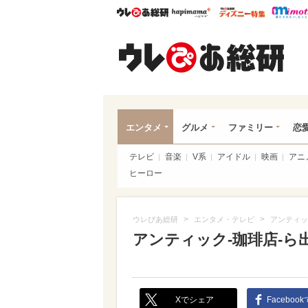
ウレぴあ総研
ハピママ*
ウレぴあ
ウレ
エンタメ
グルメ
ファミリー
恋
テレビ
音楽
V系
アイドル
映画
アニ
ヒーロー
>
>
ウレぴあ総研
エンタメ・テレビ
アンティッ
アンティック-珈琲店-ら
Xでシェア
Faceboo