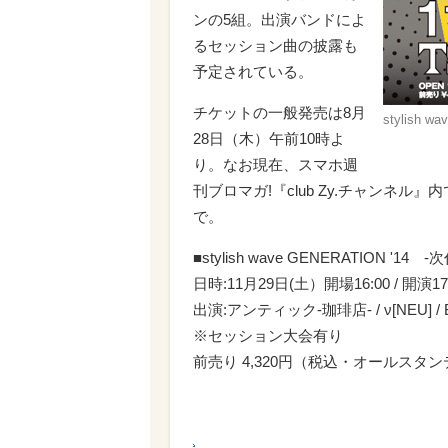
ンの5組。出演バンドによ
るセッション曲の披露も
予定されている。
チケットの一般発売は8月
stylish 
28日（木）午前10時よ
り。なお現在、スマホ週
刊ブロマガ!『club Zy.チャンネ
で。
■stylish wave GENERATION '14
日時:11月29日(土）開場16:00 / 開演17
出演:アンティック-珈琲店- / ν[NEU] / 
※セッション大会有り
前売り 4,320円（税込・オールス