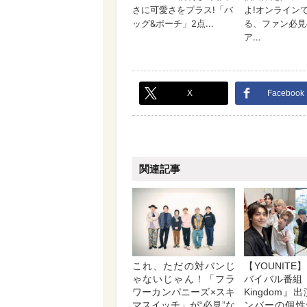
X
Facebook
関連記事
これ、ただの対バンじ
【YOUNIT
ゃないじゃん！「フラ
バイバル番組『R
ワーカンパニーズ×スキ
Kingdom』
マスイッチ」が“必見”な
ンバーの個性