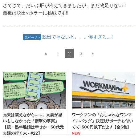
さてさて、だいぶ肝が冷えてきましたが、まだ物足りない！
最後は脱出×ホラーに挑戦です!!
脱出できないと、、、怖すぎる…！
次ページ
«
1
2
3
»