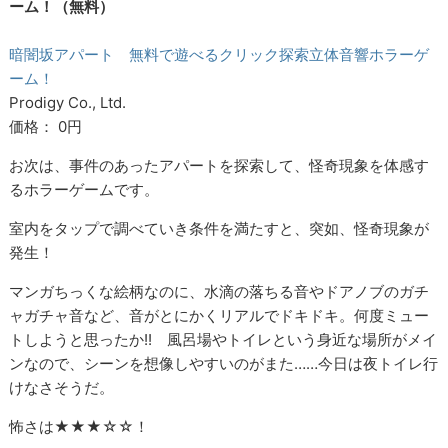
ーム！（無料）
暗闇坂アパート 無料で遊べるクリック探索立体音響ホラーゲ
ーム！
Prodigy Co., Ltd.
価格： 0円
お次は、事件のあったアパートを探索して、怪奇現象を体感す
るホラーゲームです。
室内をタップで調べていき条件を満たすと、突如、怪奇現象が
発生！
マンガちっくな絵柄なのに、水滴の落ちる音やドアノブのガチ
ャガチャ音など、音がとにかくリアルでドキドキ。何度ミュー
トしようと思ったか!! 風呂場やトイレという身近な場所がメイ
ンなので、シーンを想像しやすいのがまた……今日は夜トイレ行
けなさそうだ。
怖さは★★★☆☆！