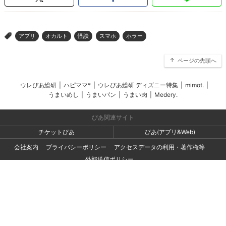
アプリ
オカルト
怪談
スマホ
ホラー
>
ページの先頭へ
ウレぴあ総研
|
ハピママ*
|
ウレぴあ総研 ディズニー特集
|
mimot.
|
うまいめし
|
うまいパン
|
うまい肉
|
Medery.
ぴあ関連サイト
チケットぴあ
ぴあ(アプリ&Web)
会社案内
プライバシーポリシー
アクセスデータの利用・著作権等
外部送信ポリシー
広告出稿・お取り組みのご相談・情報掲載・その他お問い合わせ
一般の読者の方・ユーザーの方からのお問い合わせ
Copyright (C) PIA Corporation. All Rights Reserved.