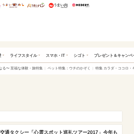
総研 ディズニー特集
mimot.
うまいめし
うまいパン
うまい肉
Medery.
ぴあ総研（うれぴあ）
愛
ライフスタイル
スマホ・IT
シゴト
プレゼント＆キャンペ
なる〜 至福な体験・旅特集
ペット特集：ウチのかぞく
特集 カラダ・ココロ・
和交通タクシー「心霊スポット巡礼ツアー2017」今年も