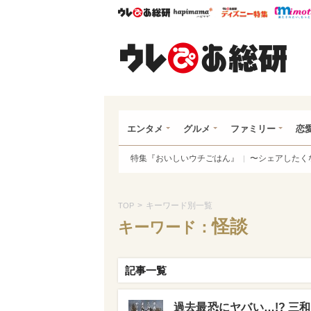
ウレぴあ総研
ハピママ*
ウレぴあ
ウレ
エンタメ
グルメ
ファミリー
恋
特集『おいしいウチごはん』
〜シェアしたく
>
キーワード別一覧
TOP
怪談
キーワード：
記事一覧
過去最恐にヤバい…!? 三