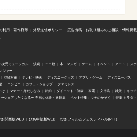
の利用・著作権等
外部送信ポリシー
広告出稿・お取り組みのご相談・情報掲載
せ
.5次元ミュージカル
演劇
ニコ動
本・マンガ
ゲーム
イベント
アート
スポ
レジャー
混雑対策
テレビ・映画
ディズニーグッズ
アプリ・ゲーム
ディズニーパス
酒
コンビニ
カフェ・ショップ
ファミレス
かけ
マナー・身だしなみ
節約
ダイエット・健康
家電
文房具
雑貨
キッチ
〜シェアしたくなる〜 至福な体験・旅特集
ペット特集：ウチのかぞく
特集 カラダ
ぴあ関⻄版WEB
ぴあ中部版WEB
ぴあフィルムフェスティバル(PFF)