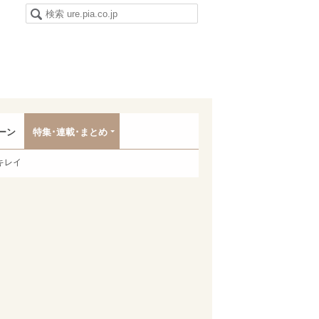
ーン
特集･連載･まとめ
キレイ