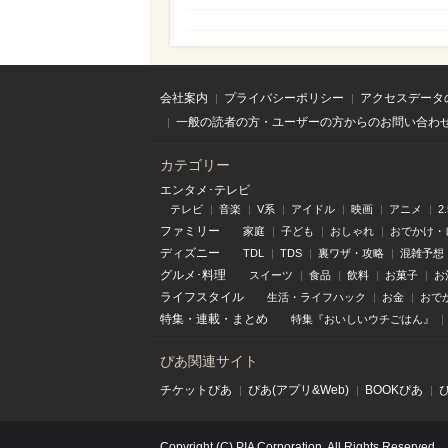
会社案内
プライバシーポリシー
アクセスデータ
一般の読者の方・ユーザーの方からのお問い合わ
カテゴリー
エンタメ･テレビ
テレビ
音楽
V系
アイドル
映画
アニメ
2
ファミリー
家庭
子ども
おしゃれ
おでかけ・
ディズニー
TDL
TDS
裏ワザ・攻略
混雑予想
グルメ･料理
スイーツ
食品
飲料
お菓子
お
ライフスタイル
生活・ライフハック
お金
おで
特集
・
連載
・
まとめ
特集『おいしいウチごはん』
ぴあ関連サイト
チケットぴあ
ぴあ(アプリ&Web)
BOOKぴあ
Copyright (C) PIA Corporation. All Rights Reserved.