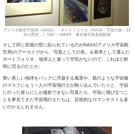
アメリカ航空宇宙局（NASA） ポートフォリオ《NASA「宇宙の旅－25
年の歴史」》1961－1984年 東京都写真美術館蔵
そして同じ部屋の壁に貼られているのがNASA(アメリカ宇宙航
空局)のアーカイヴから「写真としての美」を基準として選んだ
ポートフォリオ。地球上と違って空気がないので、これほど鮮
明に写るのだとか。
青い美しい地球をバックに浮遊する風景や、鏡のような宇宙服
のマスクにもう一人の宇宙飛行士が映り込んでいたりと、宇宙
に行った彼らにしか撮影できない写真たち。宇宙に飛び立つこ
とを夢見てきた宇宙飛行士たちは、芸術的なロマンチストも多
いのかもしれません。