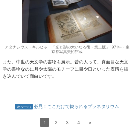
アタナシウス・キルヒャー「光と影の大いなる術・第二版」1971年・東
京都写真美術館蔵
また、中世の天文学の書物も展示。昔の人って、真面目な天文
学の書物なのに月や太陽のモチーフに目や口といった表情を描
き込んでいて面白いです。
必見！ここだけで観られるプラネタリウム
次ページ
1
2
3
4
»