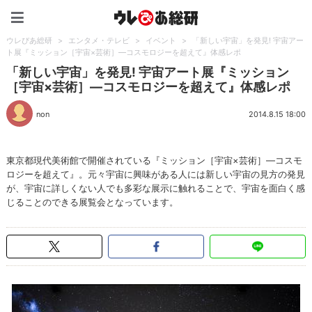
ウレぴあ総研（うれぴあ）
ウレぴあ総研
>
エンタメ・テレビ
>
イベント
>
「新しい宇宙」を発見! 宇宙アー
ト展『ミッション［宇宙×芸術］―コスモロジーを超えて』体感レポ
「新しい宇宙」を発見! 宇宙アート展『ミッション
［宇宙×芸術］―コスモロジーを超えて』体感レポ
non
2014.8.15 18:00
東京都現代美術館で開催されている『ミッション［宇宙×芸術］―コスモ
ロジーを超えて』。元々宇宙に興味がある人には新しい宇宙の見方の発見
が、宇宙に詳しくない人でも多彩な展示に触れることで、宇宙を面白く感
じることのできる展覧会となっています。