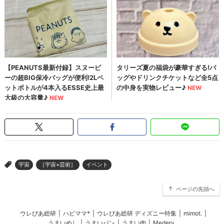
宇宙
［宇宙×芸術］
イベント
>
ページの先頭へ
ウレぴあ総研
|
ハピママ*
|
ウレぴあ総研 ディズニー特集
|
mimot.
|
うまいめし
|
うまいパン
|
うまい肉
|
Medery.