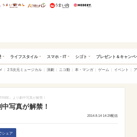
総研 ディズニー特集
mimot.
うまいめし
うまいパン
うまい肉
Medery.
ぴあ総研（うれぴあ）
愛
ライフスタイル
スマホ・IT
シゴト
プレゼント＆キャンペ
メ
2.5次元ミュージカル
演劇
ニコ動
本・マンガ
ゲーム
イベント
 TRIBE』より劇中写真が解禁！
り劇中写真が解禁！
2014.8.14 14:29配信
kでシェア