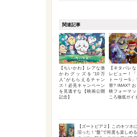
関連記事
【ちいかわ】レアな激
【ネタバレな
かわグッズを“10万
レビュー！「
人”がもらえるチャン
トーリー5」
ス！必見キャンペーン
替? IMAX?
を見逃すな【映画公開
映フォーマッ
記念】
ころ徹底ガイ
【ズートピア２】このキツネ
沼った！“盤”で何度も楽しめ