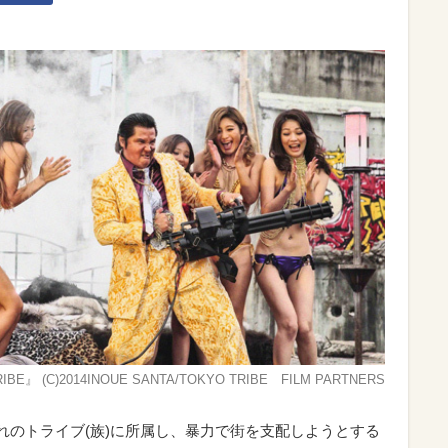
IBE』 (C)2014INOUE SANTA/TOKYO TRIBE FILM PARTNERS
れのトライブ(族)に所属し、暴力で街を支配しようとする