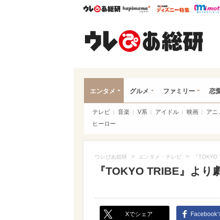
ウレぴあ総研
ハピママ*
ウレぴあ
ウレ
エンタメ
グルメ
ファミリー
恋
テレビ
音楽
V系
アイドル
映画
アニ
ヒーロー
>
>
ウレぴあ総研
エンタメ・テレビ
『TOKYO
『TOKYO TRIBE』よ
Xでシェア
Faceboo