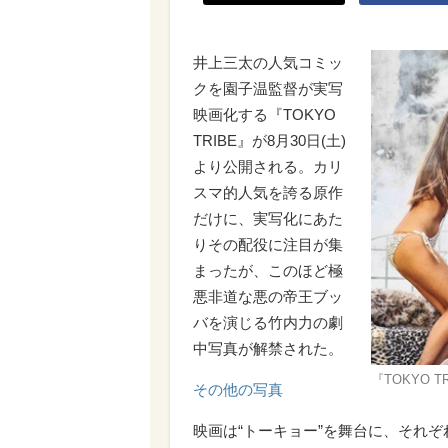
井上三太の人気コミッ
クを園子温監督が実写
映画化する『TOKYO
TRIBE』が8月30日(土)
より公開される。カリ
スマ的人気を誇る原作
だけに、実写化にあた
りその配役に注目が集
まったが、このほど極
悪非道な悪の帝王ブッ
バを演じる竹内力の劇
中写真が解禁された。
『TOKYO TR
その他の写真
映画は“トーキョー”を舞台に、それぞ