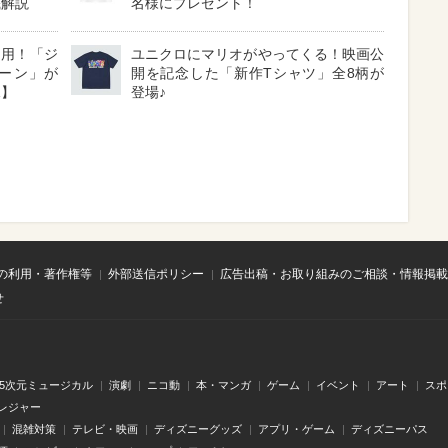
底解説
名様にプレゼント！
採用！「ジ
ユニクロにマリオがやってくる！映画公
ーン」が
開を記念した「新作Tシャツ」全8柄が
見】
登場♪
の利用・著作権等
外部送信ポリシー
広告出稿・お取り組みのご相談・情報掲載
せ
.5次元ミュージカル
演劇
ニコ動
本・マンガ
ゲーム
イベント
アート
スポ
レジャー
混雑対策
テレビ・映画
ディズニーグッズ
アプリ・ゲーム
ディズニーパス