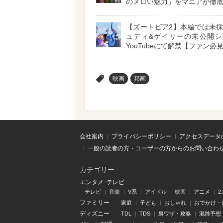
のメロい魅力」をマニアが徹
【ズートピア2】本編では未
ュディ&ゲイリーの未公開シ
YouTubeにて解禁【ファン必
>
映画
邦画
会社案内
プライバシーポリシー
アクセスデータ
一般の読者の方・ユーザーの方からのお問い合わ
カテゴリー
エンタメ･テレビ
テレビ
音楽
V系
アイドル
映画
アニメ
2
ファミリー
家庭
子ども
おしゃれ
おでかけ・
ディズニー
TDL
TDS
裏ワザ・攻略
混雑予想