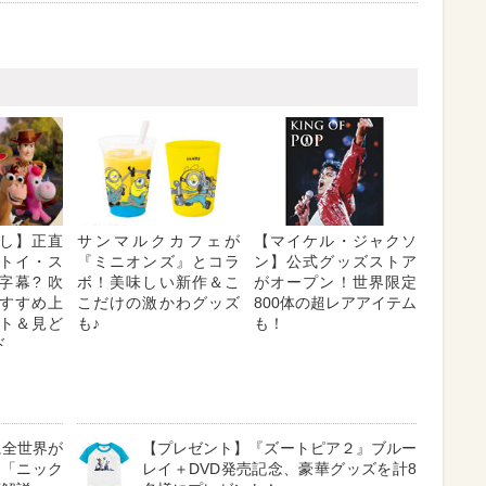
し】正直
サンマルクカフェが
【マイケル・ジャクソ
トイ・ス
『ミニオンズ』とコラ
ン】公式グッズストア
字幕? 吹
ボ！美味しい新作＆こ
がオープン！世界限定
 おすすめ上
こだけの激かわグッズ
800体の超レアアイテム
ト＆見ど
も♪
も！
ド
に全世界が
【プレゼント】『ズートピア２』ブルー
る「ニック
レイ＋DVD発売記念、豪華グッズを計8