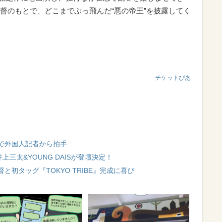
督のもとで、どこまでぶっ飛んだ“悪の帝王”を披露してく
チケットぴあ
で外国人記者から拍手
井上三太&YOUNG DAISが登壇決定！
初タッグ『TOKYO TRIBE』完成に喜び