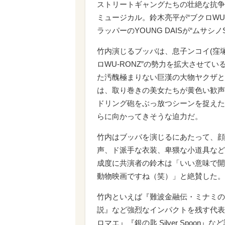
ストリートギャングたちの壮絶な抗争
ミュージカル。鈴木亮平が“ブクロWU
ラッパーのYOUNG DAISが“ムサシ
竹内演じるブッバは、息子ンコイ(窪
ロWU-RONZ”の勢力を拡大させて
た汚醜極まりない巨漢の大物ヤクザと
は、取り巻きの美女たちが黄色い歓声
ドリング砲をぶっ放つシーンを捉えた
らに向かってきそうな迫力だ。
竹内はブッバを演じるにあたって、顔
声、ド派手な衣装、卑猥な小道具など
成度に共演者の鈴木は「いい意味で開
動物映画ですね（笑）」と絶賛した。
竹内といえば『難波金融伝・ミナミの
説』など強烈なインパクトを残す代表
ロマエ』『銀の匙 Silver Spo