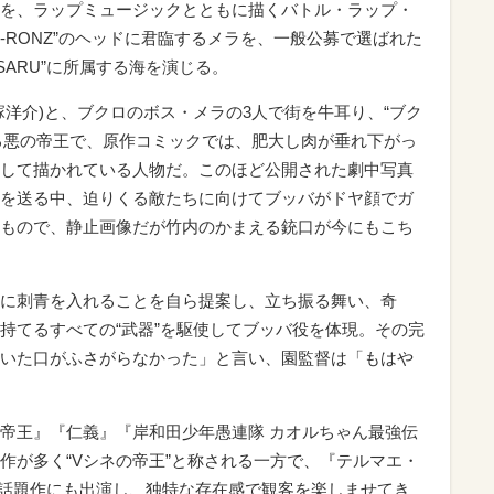
を、ラップミュージックとともに描くバトル・ラップ・
-RONZ”のヘッドに君臨するメラを、一般公募で選ばれた
ノSARU”に所属する海を演じる。
塚洋介)と、ブクロのボス・メラの3人で街を牛耳り、“ブク
いる悪の帝王で、原作コミックでは、肥大し肉が垂れ下がっ
して描かれている人物だ。このほど公開された劇中写真
を送る中、迫りくる敵たちに向けてブッバがドヤ顔でガ
もので、静止画像だが竹内のかまえる銃口が今にもこち
に刺青を入れることを自ら提案し、立ち振る舞い、奇
持てるすべての“武器”を駆使してブッバ役を体現。その完
いた口がふさがらなかった」と言い、園監督は「もはや
帝王』『仁義』『岸和田少年愚連隊 カオルちゃん最強伝
作が多く“Vシネの帝王”と称される一方で、『テルマエ・
on』など話題作にも出演し、独特な存在感で観客を楽しませてき