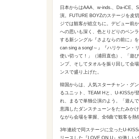
日本からはAAA、w-inds.、Da-iCE、S
演。FUTURE BOYZのステージ
ジでは観客が総立ちに。デビュー前か
への思いも深く、色とりどりのペンラ
する新シングル『さよならの前に』を
can sing a song!～』『ハ
使い切って！」（浦田直也）、「遊び
ンプ、そしてタオルを振り回して会場
ンスで盛り上げた。
韓国からは、人気スターチャン・グンソ
るユニット、TEAM Hと、U-KIS
れ、まるで単独公演のよう。「遊んで
意識したダンスチューンをたたみかけ
ながら会場を掌握、全6曲で観客を熱
3年連続で同ステージに立ったU-KI
リースした『LOVE ON U』や激し