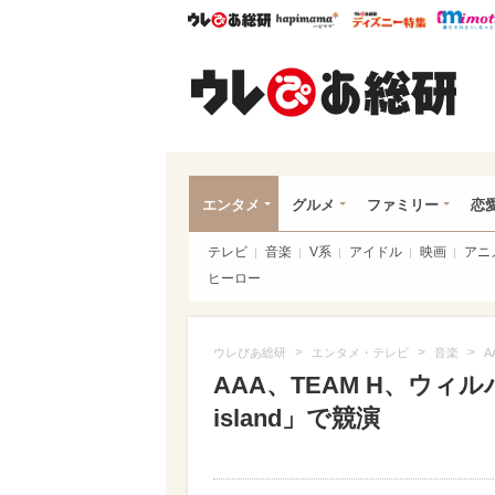
ウレぴあ総研
ハピママ*
ウレぴあ
ウレ
エンタメ
グルメ
ファミリー
恋
テレビ
音楽
V系
アイドル
映画
アニ
ヒーロー
>
>
>
ウレぴあ総研
エンタメ・テレビ
音楽
A
AAA、TEAM H、ウィル
island」で競演