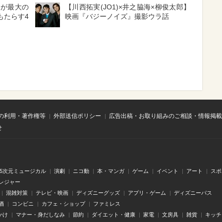
歌が最大の
【川西拓実(JO1)×井之脇海×柳俊太郎】
もたらす4
映画『バジーノイズ』撮影ウラ話
の利用・著作権等
外部送信ポリシー
広告出稿・お取り組みのご相談・情報掲載
せ
.5次元ミュージカル
演劇
ニコ動
本・マンガ
ゲーム
イベント
アート
スポ
レジャー
混雑対策
テレビ・映画
ディズニーグッズ
アプリ・ゲーム
ディズニーパス
酒
コンビニ
カフェ・ショップ
ファミレス
かけ
マナー・身だしなみ
節約
ダイエット・健康
家電
文房具
雑貨
キッチ