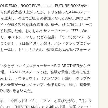
OLIDEMO、ROOT FIVE、Lead、FUTURE BOYZが出
を皮切りに終始大盛り上がったが、トリを飾ったAAAのステー
ら出演し、今回で10回目の参加となったAAAは同フェス
イトが輝く客席を眺め感慨深い様子。9月17日にリリース
初披露した他、おなじみのサマーチューン『777～We
リケーン・リリ、ボストン・マリ』などを披露。「すべてのパワーを
つくせ！」（日高光啓）と煽り、ハンドクラップにジャ
を一体に。トリにふさわしい爽快感あふれるパフォーマ
クとサウンドプロデューサーのBIG BROTHERから成
Sが登場。TEAM Hのステージでは、会場が黄色い悲鳴に包ま
みよう、トウキョウ！」（グンソク）と煽り、クラブを
ると会場が一斉にジャンプ。会場を揺らし続け、初登場
狂の渦に巻き込んだ。
SSは、「今日もドキドキ」（フン）と喜びながら、7月にリ
いダンス曲『NEVERLAND』など4曲を披露。全国ツアー中