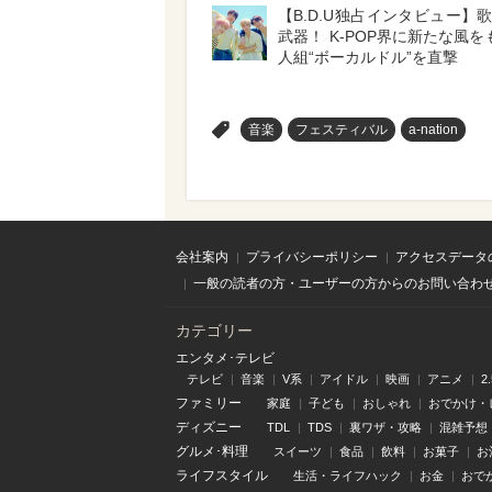
【B.D.U独占インタビュー】
武器！ K-POP界に新たな風を
人組“ボーカルドル”を直撃
>
音楽
フェスティバル
a-nation
会社案内
プライバシーポリシー
アクセスデータ
一般の読者の方・ユーザーの方からのお問い合わ
カテゴリー
エンタメ･テレビ
テレビ
音楽
V系
アイドル
映画
アニメ
2
ファミリー
家庭
子ども
おしゃれ
おでかけ・
ディズニー
TDL
TDS
裏ワザ・攻略
混雑予想
グルメ･料理
スイーツ
食品
飲料
お菓子
お
ライフスタイル
生活・ライフハック
お金
おで