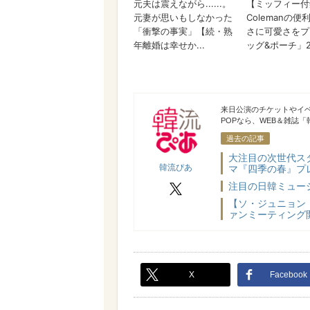
韓流ぴあ
来日公演のチケットやイ
POPなら、WEB＆雑誌
過去の記事
大注目の次世代ス
韓流ぴあ
マ『四季の春』プレ
注目の日韓ミュー
X
【ソ・ジュニョン
ァンミーティング
X
Facebook