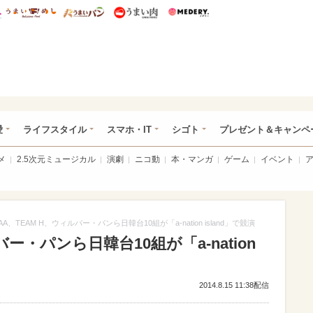
総研 ディズニー特集
mimot.
うまいめし
うまいパン
うまい肉
Medery.
ぴあ総研（うれぴあ）
愛
ライフスタイル
スマホ・IT
シゴト
プレゼント＆キャンペ
メ
2.5次元ミュージカル
演劇
ニコ動
本・マンガ
ゲーム
イベント
AA、TEAM H、ウィルバー・パンら日韓台10組が「a-nation island」で競演
バー・パンら日韓台10組が「a-nation
2014.8.15 11:38配信