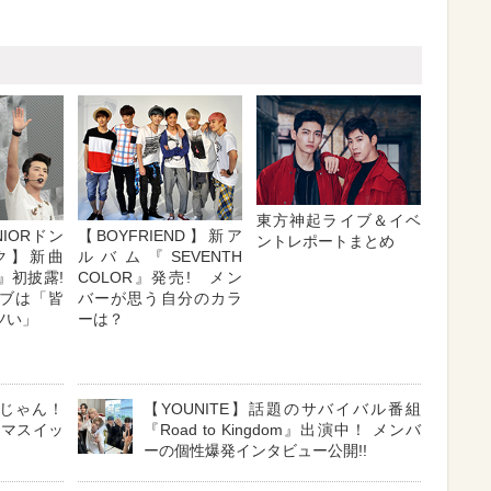
東方神起ライブ＆イベ
NIORドン
【BOYFRIEND】新ア
ントレポートまとめ
ク】新曲
ルバム『SEVENTH
N』初披露!
COLOR』発売! メン
ブは「皆
バーが思う自分のカラ
ツい」
ーは？
じゃん！
【YOUNITE】話題のサバイバル番組
キマスイッ
『Road to Kingdom』出演中！ メンバ
ーの個性爆発インタビュー公開!!