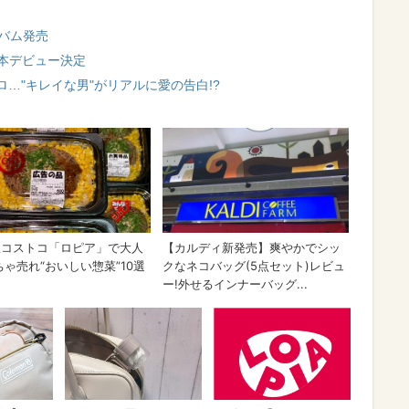
バム発売
1日本デビュー決定
…"キレイな男"がリアルに愛の告白!?