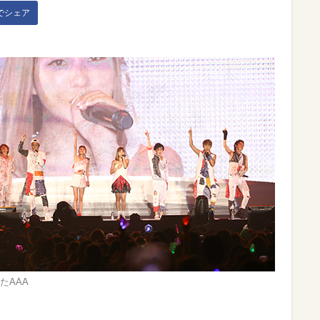
kでシェア
たAAA