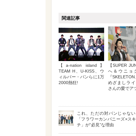
関連記事
【a-nation island】
【SUPER JU
TEAM H、U-KISS、ウ
へ＆ウニョ
ィルバー・パンらに1万
『SKELETO
2000熱狂!
めざましライ
さんの愛でア
これ、ただの対バンじゃない
「フラワーカンパニーズ×ス
チ」が“必見”な理由