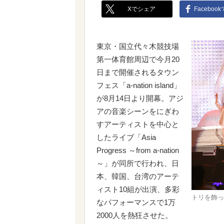
Xでシェア
Faceboo
東京・国立代々木競技場
第一体育館周辺で今月20
日まで開催されるタウン
フェス「a-nation island」
が8月14日より開幕。アジ
アの音楽シーンをにぎわ
すアーティストを中心と
したライブ「Asia
Progress ～from a-nation
～」が同所で行われ、日
本、韓国、台湾のアーテ
ィスト10組が出演、多彩
トリを飾っ
なパフォーマンスで1万
2000人を熱狂させた。