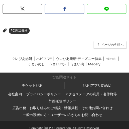
PC周辺機器
>
ページの先頭へ
ウレぴあ総研
|
ハピママ*
|
ウレぴあ総研 ディズニー特集
|
mimot.
|
うまいめし
|
うまいパン
|
うまい肉
|
Medery.
ぴあ関連サイト
チケットぴあ
ぴあ(アプリ&Web)
会社案内
プライバシーポリシー
アクセスデータの利用・著作権等
外部送信ポリシー
広告出稿・お取り組みのご相談・情報掲載・その他お問い合わせ
一般の読者の方・ユーザーの方からのお問い合わせ
Copyright (C) PIA Corporation. All Rights Reserved.