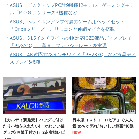
ASUS、デスクトップPC計9機種12モデル、ゲーミングモデ
ル「R.O.G.」シリーズ3機種など
ASUS、ヘッドホンアンプ付属のゲーム用ヘッドセット
「Orionシリーズ」、リモコンと伸縮マイクを搭載
ASUS、31.5インチワイドの4K対応IGZO液晶ディスプレイ
「PQ321Q」、高速リフレッシュレートを実現
ASUS、4K対応の28インチワイド「PB287Q」など液晶ディ
スプレイ6機種