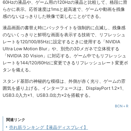
60Hzの液晶や、ゲーム用の120Hzの液晶と比較して、格段に滑
らかに表示。応答速度は1msと超高速で、ゲームや動画を残像
感のないはっきりした映像で楽しむことができる。
液晶画面の書替え時にバックライトを強制的に点滅し、残像感
のないくっきりと鮮明な画面を表示する技術で、リフレッシュ
レートを120/100/85Hzに設定するときに使用する「NVIDIA
Ultra Low Motion Blur」や、別売の3Dメガネで立体視する
「NVIDIA 3D Vision」に対応する。ゲーム中でもリフレッシュ
レートを144/120/60Hzに変更できるリフレッシュレート変更ボ
タンを備える。
スタンド基部の神秘的な模様は、外側が赤く光り、ゲームの雰
囲気を盛り上げる。インターフェースは、DisplayPort 1.2×1、
USB3.0入力×1、USB3.0出力×2を搭載する。
BCN＋R
関連リンク
売れ筋ランキング【液晶ディスプレイ】