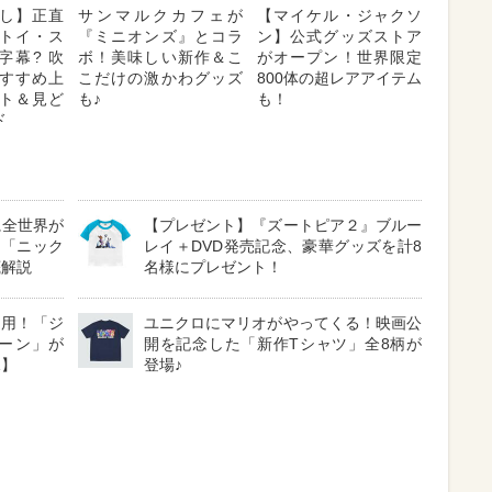
し】正直
サンマルクカフェが
【マイケル・ジャクソ
トイ・ス
『ミニオンズ』とコラ
ン】公式グッズストア
字幕? 吹
ボ！美味しい新作＆こ
がオープン！世界限定
 おすすめ上
こだけの激かわグッズ
800体の超レアアイテム
ト＆見ど
も♪
も！
ド
に全世界が
【プレゼント】『ズートピア２』ブルー
る「ニック
レイ＋DVD発売記念、豪華グッズを計8
底解説
名様にプレゼント！
採用！「ジ
ユニクロにマリオがやってくる！映画公
ーン」が
開を記念した「新作Tシャツ」全8柄が
見】
登場♪