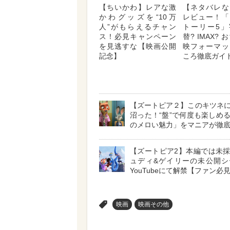
【ちいかわ】レアな激
【ネタバレな
かわグッズを“10万
レビュー！「
人”がもらえるチャン
トーリー5」
ス！必見キャンペーン
替? IMAX?
を見逃すな【映画公開
映フォーマッ
記念】
ころ徹底ガイ
【ズートピア２】このキツネ
沼った！“盤”で何度も楽しめ
のメロい魅力」をマニアが徹
【ズートピア2】本編では未
ュディ&ゲイリーの未公開シ
YouTubeにて解禁【ファン必
>
映画
映画その他