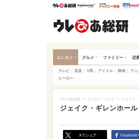
ウレぴあ総研
ハピママ*
ウレぴあ
ウレ
エンタメ
グルメ
ファミリー
恋
テレビ
音楽
V系
アイドル
映画
アニ
ヒーロー
>
>
ウレぴあ総研
エンタメ・テレビ
ジェイク・
ジェイク・ギレンホール
Xでシェア
Faceboo