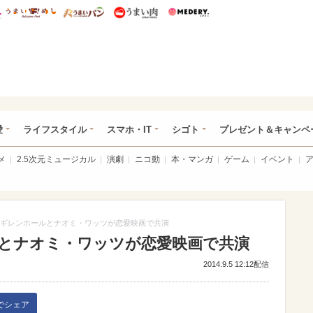
総研 ディズニー特集
mimot.
うまいめし
うまいパン
うまい肉
Medery.
ぴあ総研（うれぴあ）
愛
ライフスタイル
スマホ・IT
シゴト
プレゼント＆キャンペ
メ
2.5次元ミュージカル
演劇
ニコ動
本・マンガ
ゲーム
イベント
ギレンホールとナオミ・ワッツが恋愛映画で共演
とナオミ・ワッツが恋愛映画で共演
2014.9.5 12:12配信
kでシェア