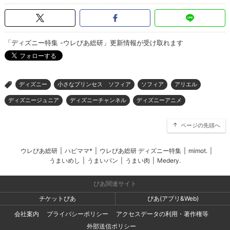
「ディズニー特集 -ウレぴあ総研」更新情報が受け取れます
ディズニー
小さなプリンセス ソフィア
ソフィア
アリエル
>
ディズニージュニア
ディズニーチャンネル
ディズニーアニメ
ページの先頭へ
ウレぴあ総研
|
ハピママ*
|
ウレぴあ総研 ディズニー特集
|
mimot.
|
うまいめし
|
うまいパン
|
うまい肉
|
Medery.
ぴあ関連サイト
チケットぴあ
ぴあ(アプリ&Web)
会社案内
プライバシーポリシー
アクセスデータの利用・著作権等
外部送信ポリシー