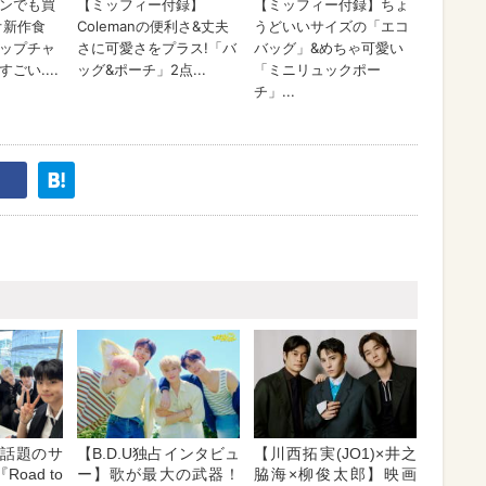
E】話題のサ
【B.D.U独占インタビュ
【川西拓実(JO1)×井之
oad to
ー】歌が最大の武器！
脇海×柳俊太郎】映画