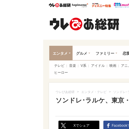
ウレぴあ総研
ハピママ*
ウレぴあ
ウレ
エンタメ
グルメ
ファミリー
恋
テレビ
音楽
V系
アイドル
映画
アニ
ヒーロー
>
>
ウレぴあ総研
エンタメ・テレビ
ソンドレ･
ソンドレ･ラルケ、東京
Xでシェア
Faceboo