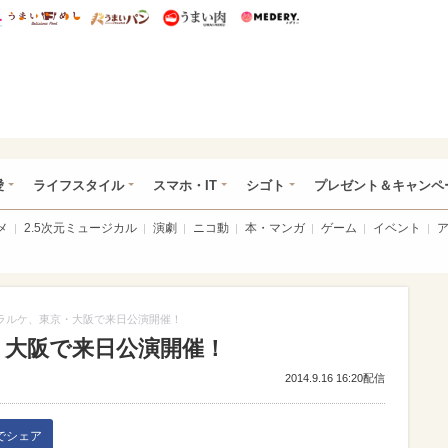
総研 ディズニー特集
mimot.
うまいめし
うまいパン
うまい肉
Medery.
ぴあ総研（うれぴあ）
愛
ライフスタイル
スマホ・IT
シゴト
プレゼント＆キャンペ
メ
2.5次元ミュージカル
演劇
ニコ動
本・マンガ
ゲーム
イベント
ラルケ、東京・大阪で来日公演開催！
・大阪で来日公演開催！
2014.9.16 16:20配信
kでシェア