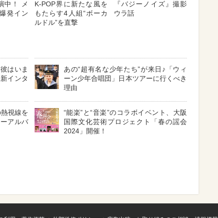
出演中！ メ
K-POP界に新たな風を
『バジーノイズ』撮影
爆発イン
もたらす4人組“ボーカ
ウラ話
ルドル”を直撃
！彼はいま
あの“超有名な少年たち”が来日♪「ウィ
最新インタ
ーン少年合唱団」日本ツアーに行くべき
理由
の熱視線を
“能楽”と“音楽”のコラボイベント、大阪
ューアルバ
国際文化芸術プロジェクト「春の謡会
2024」開催！