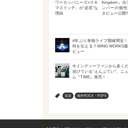
ワーカンパニーズ×スキ
Kingdom』
マスイッチ」が“必見”な
ンバーの個性
理由
タビュー公開!!
4年ぶり単独ライブ開催間近
何を伝える？WING WORKS
ビュー
今インディーファンから多く
浴びている"えんぷてい"、ニ
ム『TIME』発売！
>
音楽
海外ROCK・POPS