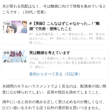
夫が変わる気配はなく、今は離婚に向けて情報を集めていると
ころです」（30代／営業）
#【実録】こんなはずじゃなかった…！“離
婚”で失敗・後悔したこと
#1「ああ準備不足…！」#2「家を出た日…」#3「控えれ
ばよかった…」#4「別れたことを話したら」#5「実家に
帰ったら…
実は離婚を考えています
うちは、ごく普通のそこそこ幸せな夫婦...と、思っている
のは、実は夫だけ？ 当たり前に見える家庭の日常の中
で、静かに、…
最初からすべて見る（52記事）
夫婦間のモラルハラスメントでよく見るのは、配偶者の強い態
度に心が縛られてしまい、反発や抵抗を諦めてしまうこと。
渦中にいると自分の痛みを正しく受け止めるのが難しくなり、
ひどい扱いをされても従う以外の選択肢を思いつきません。