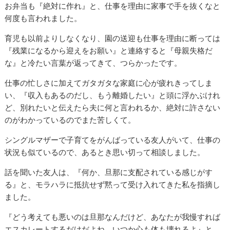
お弁当も『絶対に作れ』と、仕事を理由に家事で手を抜くなと
何度も言われました。
育児も以前よりしなくなり、園の送迎も仕事を理由に断っては
『残業になるから迎えをお願い』と連絡すると『母親失格だ
な』と冷たい言葉が返ってきて、つらかったです。
仕事の忙しさに加えてガタガタな家庭に心が疲れきってしま
い、『収入もあるのだし、もう離婚したい』と頭に浮かぶけれ
ど、別れたいと伝えたら夫に何と言われるか、絶対に許さない
のがわかっているのでまた苦しくて。
シングルマザーで子育てをがんばっている友人がいて、仕事の
状況も似ているので、あるとき思い切って相談しました。
話を聞いた友人は、『何か、旦那に支配されている感じがす
る』と、モラハラに抵抗せず黙って受け入れてきた私を指摘し
ました。
『どう考えても悪いのは旦那なんだけど、あなたが我慢すれば
エスカレートするだけだよね。いつか心も体も壊れるよ』と、