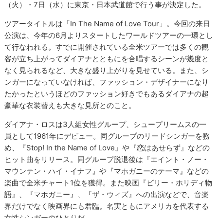
（火）・7日（水）に東京・日本武道館で行う事が決定した。
ツアータイトルは「In The Name of Love Tour」。今回の来日
公演は、今年の6月よりスタートしたワールドツアーの一環とし
て行なわれる。すでに開催されている全米ツアーでは多くの観
客が立ち上がってダイアナとともにを合唱するシーンが幾度と
なく見られるなど、大きな盛り上がりを見せている。また、シ
ンガーになっていなければ、ファッション・デザイナーになり
たかったというほどのファッション好きでもあるダイアナの超
豪華な衣装替えも大きな見所とのこと。
ダイアナ・ロスは3人組女性グループ、シュープリームスの一
員として1961年にデビュー。同グループのリードシンガーを務
め、『Stop! In the Name of Love』や『恋はあせらず』などの
ヒット曲をリリース。同グループ脱退後は『エイント・ノー・
マウンテン・ハイ・イナフ』や『マホガニーのテーマ』などの
楽曲で全米チャート1位を獲得。また映画『ビリー・ホリディ物
語』、『マホガニー』、『ザ・ウィズ』への出演などで、音楽
界だけでなく映画界にも君臨。名実ともにアメリカを代表する
女性シンガーのひとりだ。