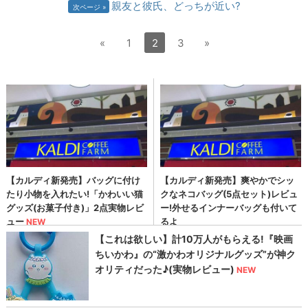
親友と彼氏、どっちが近い?
次ページ
«
1
2
3
»