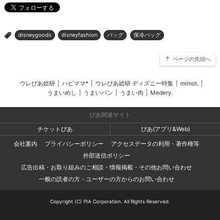
disneygoods
disneyfashion
バッグ
保冷バッグ
>
ページの先頭へ
ウレぴあ総研
|
ハピママ*
|
ウレぴあ総研 ディズニー特集
|
mimot.
|
うまいめし
|
うまいパン
|
うまい肉
|
Medery.
ぴあ関連サイト
チケットぴあ
ぴあ(アプリ&Web)
会社案内
プライバシーポリシー
アクセスデータの利用・著作権等
外部送信ポリシー
広告出稿・お取り組みのご相談・情報掲載・その他お問い合わせ
一般の読者の方・ユーザーの方からのお問い合わせ
Copyright (C) PIA Corporation. All Rights Reserved.