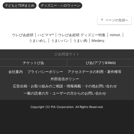
子どもとTDRまとめ
ディズニー・ハロウィーン
ページの先頭へ
ウレぴあ総研
|
ハピママ*
|
ウレぴあ総研 ディズニー特集
|
mimot.
|
うまいめし
|
うまいパン
|
うまい肉
|
Medery.
ぴあ関連サイト
チケットぴあ
ぴあ(アプリ&Web)
会社案内
プライバシーポリシー
アクセスデータの利用・著作権等
外部送信ポリシー
広告出稿・お取り組みのご相談・情報掲載・その他お問い合わせ
一般の読者の方・ユーザーの方からのお問い合わせ
Copyright (C) PIA Corporation. All Rights Reserved.