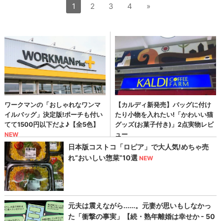
1
2
3
4
»