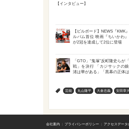
【インタビュー】
【ビルボード】NEWS『KMK
ルバム首位 映画『ちいかわ
が2冠を達成して2位に登場
「GTO」“鬼塚”反町隆史らが
戦」を決行 「カジサックの
渚は華がある」「黒幕の正体
>
芸能
丸山隆平
大倉忠義
安田章
会社案内
プライバシーポリシー
アクセスデータ