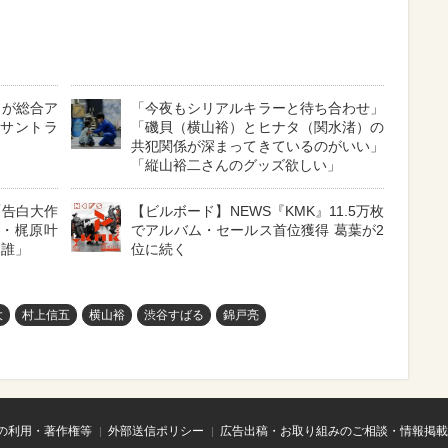
』が総合ア
「今夜もシリアルキラーと待ち合わせ」
』サントラ
「磯貝（横山裕）とヒナタ（関水渚）の
共犯関係が深まってきているのがいい」
「縦山裕二さんのグッズ欲しい」
「告白大作
【ビルボード】NEWS『KMK』11.5万枚
娘・梶原叶
でアルバム・セールス首位獲得 葛葉が2
は誰」
位に続く
大
村上信五
横山裕
渋谷すばる
錦戸亮
の利用・著作権等
外部送信ポリシー
広告出稿・お取り組みのご相談・情報掲載