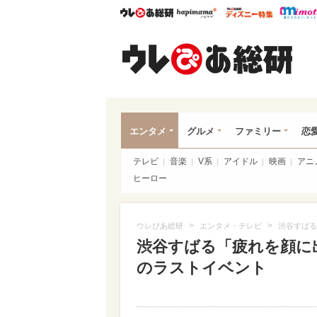
ウレぴあ総研
ハピママ*
ウレぴあ
ウレ
エンタメ
グルメ
ファミリー
恋
テレビ
音楽
V系
アイドル
映画
アニ
ヒーロー
>
>
ウレぴあ総研
エンタメ・テレビ
渋谷すばる
渋谷すばる「疲れを顔に出
のラストイベント