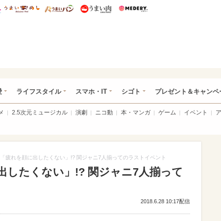
総研 ディズニー特集
mimot.
うまいめし
うまいパン
うまい肉
Medery.
ぴあ総研（うれぴあ）
愛
ライフスタイル
スマホ・IT
シゴト
プレゼント＆キャンペ
メ
2.5次元ミュージカル
演劇
ニコ動
本・マンガ
ゲーム
イベント
「疲れを顔に出したくない」!? 関ジャニ7人揃ってのラストイベント
したくない」!? 関ジャニ7人揃って
2018.6.28 10:17配信