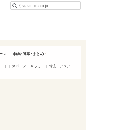
ーン
特集･連載･まとめ
アート
スポーツ
サッカー
韓流・アジア