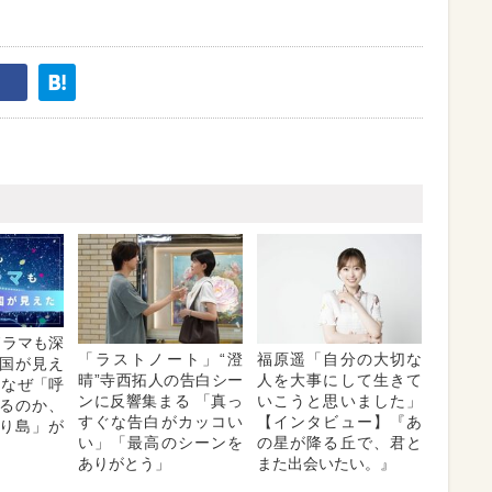
Kドラマも深
「ラストノート」“澄
福原遥「自分の大切な
国が見え
晴”寺西拓人の告白シー
人を大事にして生きて
はなぜ「呼
ンに反響集まる 「真っ
いこうと思いました」
るのか、
すぐな告白がカッコい
【インタビュー】『あ
り島」が
い」「最高のシーンを
の星が降る丘で、君と
ありがとう」
また出会いたい。』