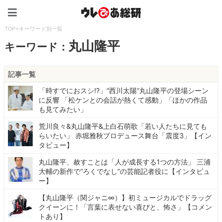
ウレぴあ総研（うれぴあ）
TOP
>
キーワード別一覧
丸山隆平
キーワード：
記事一覧
「時すでにおスシ!?」“西川太陽”丸山隆平の登場シーン
に反響 「松ケンとの会話が熱くて感動」「ほかの作品
も見てみたい」
荒川良々&丸山隆平&上白石萌歌「若い人たちに見ても
らいたい」 赤堀雅秋プロデュース舞台「震度3」【イン
タビュー】
丸山隆平、赦すことは「人が成長する1つの方法」 三浦
大輔の新作で“ろくでなし”の芸能記者役に【インタビュ
ー】
【丸山隆平（関ジャニ∞）】初ミュージカルでドラッグ
クイーンに！「言葉に表せない喜びと、怖さ」【コメン
トあり】