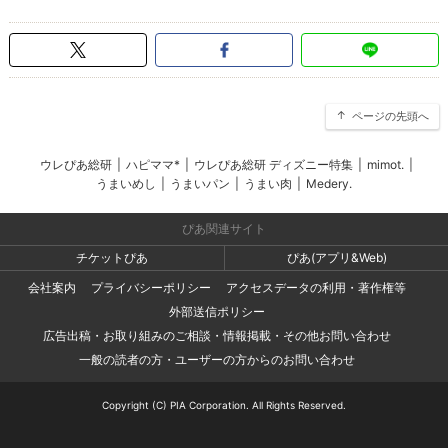
ページの先頭へ
ウレぴあ総研
|
ハピママ*
|
ウレぴあ総研 ディズニー特集
|
mimot.
|
うまいめし
|
うまいパン
|
うまい肉
|
Medery.
ぴあ関連サイト
チケットぴあ
ぴあ(アプリ&Web)
会社案内
プライバシーポリシー
アクセスデータの利用・著作権等
外部送信ポリシー
広告出稿・お取り組みのご相談・情報掲載・その他お問い合わせ
一般の読者の方・ユーザーの方からのお問い合わせ
Copyright (C) PIA Corporation. All Rights Reserved.