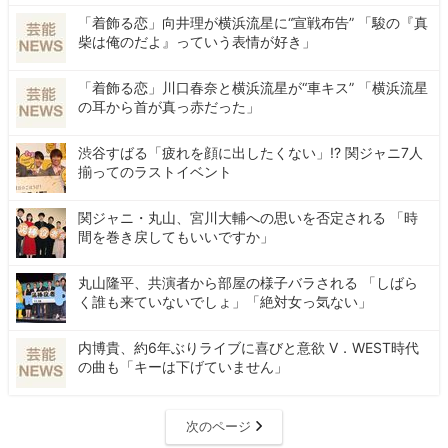
「着飾る恋」向井理が横浜流星に“宣戦布告” 「駿の『真
柴は俺のだよ』っていう表情が好き」
「着飾る恋」川口春奈と横浜流星が“車キス” 「横浜流星
の耳から首が真っ赤だった」
渋谷すばる「疲れを顔に出したくない」!? 関ジャニ7人
揃ってのラストイベント
関ジャニ・丸山、宮川大輔への思いを否定される 「時
間を巻き戻してもいいですか」
丸山隆平、共演者から部屋の様子バラされる 「しばら
く誰も来ていないでしょ」「絶対女っ気ない」
内博貴、約6年ぶりライブに喜びと意欲 V．WEST時代
の曲も「キーは下げていません」
次のページ