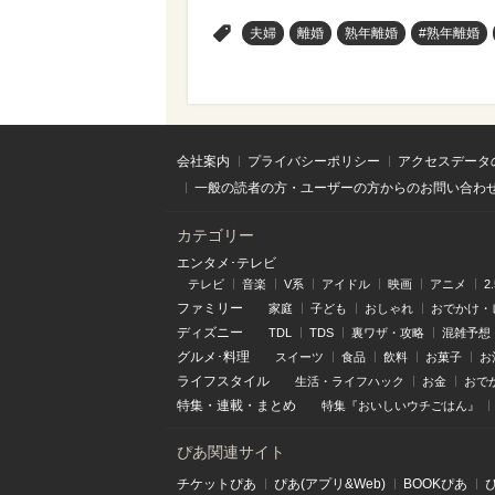
>
夫婦
離婚
熟年離婚
#熟年離婚
会社案内
プライバシーポリシー
アクセスデータ
一般の読者の方・ユーザーの方からのお問い合わ
カテゴリー
エンタメ･テレビ
テレビ
音楽
V系
アイドル
映画
アニメ
2
ファミリー
家庭
子ども
おしゃれ
おでかけ・
ディズニー
TDL
TDS
裏ワザ・攻略
混雑予想
グルメ･料理
スイーツ
食品
飲料
お菓子
お
ライフスタイル
生活・ライフハック
お金
おで
特集
・
連載
・
まとめ
特集『おいしいウチごはん』
ぴあ関連サイト
チケットぴあ
ぴあ(アプリ&Web)
BOOKぴあ