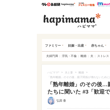
ウレぴあ総研
ハピママ*
ウレぴあ
ハピ
ファミリー
妊娠・出産
赤ちゃん
夫婦円満
浮気・不倫
離婚
夫
ストレス
>
>
>
ハピママ*
夫と妻
離婚
「熟年離婚」のその後…親子関係が壊れないために
「熟年離婚」のその後…
たちに聞いた #3「歓
弘田 香