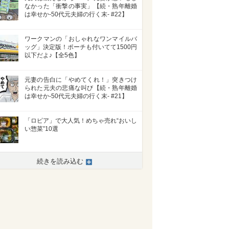
なかった「衝撃の事実」【続・熟年離婚
は幸せか-50代元夫婦の行く末- #22】
ワークマンの「おしゃれなワンマイルバ
ッグ」決定版！ポーチも付いてて1500円
以下だよ♪【全5色】
元妻の告白に「やめてくれ！」突きつけ
られた元夫の悲痛な叫び【続・熟年離婚
は幸せか-50代元夫婦の行く末- #21】
「ロピア」で大人気！めちゃ売れ“おいし
い惣菜”10選
続きを読み込む