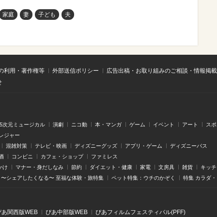
家庭
妻
子ども
夫
の利用・著作権等
外部送信ポリシー
広告出稿・お取り組みのご相談・情報掲載
せ
.5次元ミュージカル
演劇
ニコ動
本・マンガ
ゲーム
イベント
アート
スポ
レジャー
混雑対策
テレビ・映画
ディズニーグッズ
アプリ・ゲーム
ディズニーパス
酒
コンビニ
カフェ・ショップ
ファミレス
かけ
マナー・身だしなみ
節約
ダイエット・健康
家電
文房具
雑貨
キッチ
〜シェアしたくなる〜 至福な体験・旅特集
ペット特集：ウチのかぞく
特集 カラダ
ぴあ関⻄版WEB
ぴあ中部版WEB
ぴあフィルムフェスティバル(PFF)