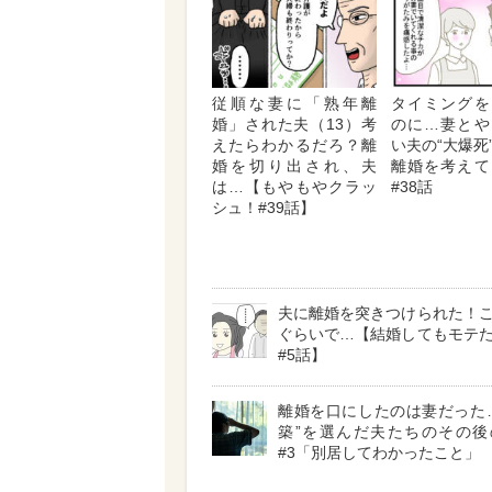
従順な妻に「熟年離
タイミングを
婚」された夫（13）考
のに…妻とや
えたらわかるだろ？離
い夫の“大爆死
婚を切り出され、夫
離婚を考えて
は…【もやもやクラッ
#38話
シュ！#39話】
夫に離婚を突きつけられた！
ぐらいで…【結婚してもモテ
#5話】
離婚を口にしたのは妻だった
築”を選んだ夫たちのその後
#3「別居してわかったこと」