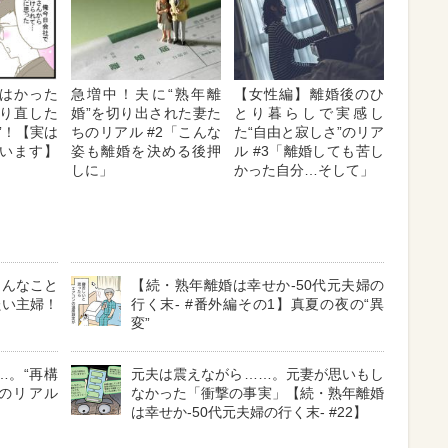
はかった
急増中！夫に“熟年離
【女性編】離婚後のひ
り直した
婚”を切り出された妻た
とり暮らしで実感し
”！【実は
ちのリアル #2「こんな
た“自由と寂しさ”のリア
います】
姿も離婚を決める後押
ル #3「離婚しても苦し
しに」
かった自分…そして」
こんなこと
【続・熟年離婚は幸せか-50代元夫婦の
たい主婦！
行く末- #番外編その1】真夏の夜の“異
変”
…。“再構
元夫は震えながら……。元妻が思いもし
のリアル
なかった「衝撃の事実」【続・熟年離婚
は幸せか-50代元夫婦の行く末- #22】