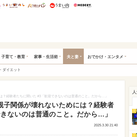
総研 ディズニー特集
mimot.
うまいめし
うまいパン
うまい肉
Medery.
ママ*
子育て・教育
家事・生活術
夫と妻
おでかけ・エンタメ
・ダイエット
人
は？経験者たちに聞いた #3「歓迎できないのは普通のこと。だから…」
親子関係が壊れないためには？経験者
1
迎できないのは普通のこと。だから…」
2025.3.30 21:40
2