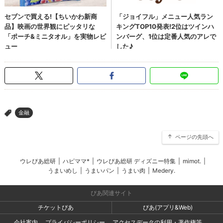
金融
>
ページの先頭へ
ウレぴあ総研
|
ハピママ*
|
ウレぴあ総研 ディズニー特集
|
mimot.
|
うまいめし
|
うまいパン
|
うまい肉
|
Medery.
ぴあ関連サイト
チケットぴあ
ぴあ(アプリ&Web)
会社案内
プライバシーポリシー
アクセスデータの利用・著作権等