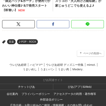
音楽
J-POP・ROCK
>
ページの先頭へ
ウレぴあ総研
|
ハピママ*
|
ウレぴあ総研 ディズニー特集
|
mimot.
|
うまいめし
|
うまいパン
|
うまい肉
|
Medery.
ぴあ関連サイト
チケットぴあ
ぴあ(アプリ&Web)
会社案内
プライバシーポリシー
アクセスデータの利用・著作権等
外部送信ポリシー
広告出稿・お取り組みのご相談・情報掲載・その他お問い合わせ