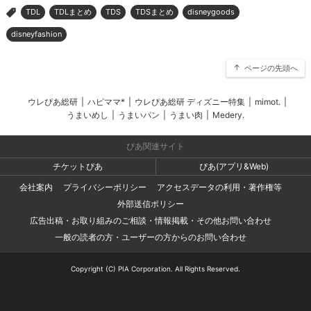
TDL
TDLまとめ
TDS
TDSまとめ
disneygoods
>
disneyfashion
ページの先頭へ
ウレぴあ総研
|
ハピママ*
|
ウレぴあ総研 ディズニー特集
|
mimot.
|
うまいめし
|
うまいパン
|
うまい肉
|
Medery.
ぴあ関連サイト
チケットぴあ
ぴあ(アプリ&Web)
会社案内
プライバシーポリシー
アクセスデータの利用・著作権等
外部送信ポリシー
広告出稿・お取り組みのご相談・情報掲載・その他お問い合わせ
一般の読者の方・ユーザーの方からのお問い合わせ
Copyright (C) PIA Corporation. All Rights Reserved.