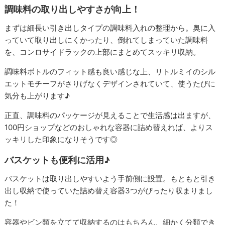
調味料の取り出しやすさが向上！
まずは細長い引き出しタイプの調味料入れの整理から。奥に入
っていて取り出しにくかったり、倒れてしまっていた調味料
を、コンロサイドラックの上部にまとめてスッキリ収納。
調味料ボトルのフィット感も良い感じな上、リトルミイのシル
エットモチーフがさりげなくデザインされていて、使うたびに
気分も上がります♪
正直、調味料のパッケージが見えることで生活感は出ますが、
100円ショップなどのおしゃれな容器に詰め替えれば、よりス
ッキリした印象になりそうです◎
バスケットも便利に活用♪
バスケットは取り出しやすいよう手前側に設置。もともと引き
出し収納で使っていた詰め替え容器3つがぴったり収まりまし
た！
容器やビン類を立てて収納するのはもちろん、細かく分類でき