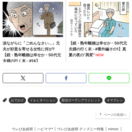
おでかけ
イルミネーション
那須ガーデンアウトレット
キマグレン
>
ページの先頭へ
ウレぴあ総研
|
ハピママ*
|
ウレぴあ総研 ディズニー特集
|
mimot.
|