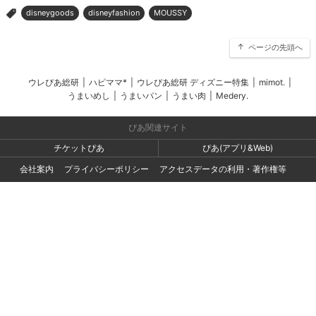
disneygoods
disneyfashion
MOUSSY
>
ページの先頭へ
ウレぴあ総研
|
ハピママ*
|
ウレぴあ総研 ディズニー特集
|
mimot.
|
うまいめし
|
うまいパン
|
うまい肉
|
Medery.
ぴあ関連サイト
チケットぴあ
ぴあ(アプリ&Web)
会社案内
プライバシーポリシー
アクセスデータの利用・著作権等
外部送信ポリシー
広告出稿・お取り組みのご相談・情報掲載・その他お問い合わせ
一般の読者の方・ユーザーの方からのお問い合わせ
Copyright (C) PIA Corporation. All Rights Reserved.