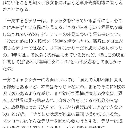
れていることを知り、彼女を助けようと単身売春組織に乗り込
むことになる。
「一見するとテリーは、ドラッグをやっているようにも、心こ
こにあらずという風にも見える。全身からそういう雰囲気が醸
し出されているの」と、テリーの外見について語るモレッツ。
「役のために10～15ポンド体重を増やしたわ。観客にクロエが
演じるテリーではなく、リアルにテリーだと思って欲しかった
の。1年を通して数多くの作品に出ているけれど、特にこの映画
に関しては“あれは本当にクロエ？”という反応をして欲しかっ
たの」
一方でキャラクターの内面については「強気で大胆不敵に見え
る部分もあるけど、本当はそうじゃないの。まるでそこに2枚の
ガラスがあるような感じ。まだ幼くて恐怖に怯える少女は、恐
ろしい世界に足を踏み入れ、自分が何をしてるかも分からな
い。悪循環にはまり込んで、そこから逃げ出すことができない
の」と分析。「そうした状況が作品の冒頭で描かれているわ。
マッコールはそんなテリーを闇から救おうとする。テリーは彼
といる時だけ人間らしくなるし、少女の姿も見せるの」