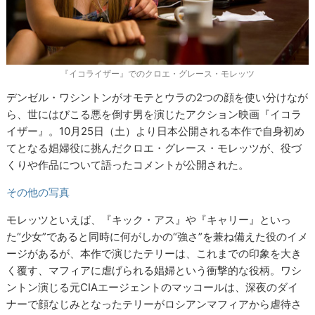
『イコライザー』でのクロエ・グレース・モレッツ
デンゼル・ワシントンがオモテとウラの2つの顔を使い分けなが
ら、世にはびこる悪を倒す男を演じたアクション映画『イコラ
イザー』。10月25日（土）より日本公開される本作で自身初め
てとなる娼婦役に挑んだクロエ・グレース・モレッツが、役づ
くりや作品について語ったコメントが公開された。
その他の写真
モレッツといえば、『キック・アス』や『キャリー』といっ
た“少女”であると同時に何がしかの“強さ”を兼ね備えた役のイメ
ージがあるが、本作で演じたテリーは、これまでの印象を大き
く覆す、マフィアに虐げられる娼婦という衝撃的な役柄。ワシ
ントン演じる元CIAエージェントのマッコールは、深夜のダイ
ナーで顔なじみとなったテリーがロシアンマフィアから虐待さ