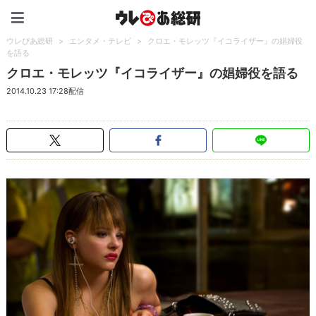
ウレぴあ総研（うれぴあ）
ウレぴあ総研
>
エンタメ・テレビ
>
クロエ・モレッツ『イコライザー』の娼婦役
を語る
クロエ・モレッツ『イコライザー』の娼婦役を語る
2014.10.23 17:28配信