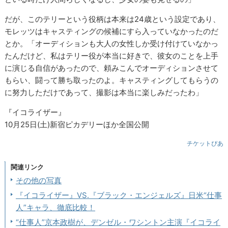
だが、このテリーという役柄は本来は24歳という設定であり、
モレッツはキャスティングの候補にすら入っていなかったのだ
とか。「オーディションも大人の女性しか受け付けていなかっ
たんだけど、私はテリー役が本当に好きで、彼女のことを上手
に演じる自信があったので、頼みこんでオーディションさせて
もらい、闘って勝ち取ったのよ。キャスティングしてもらうの
に努力しただけであって、撮影は本当に楽しみだったわ」
『イコライザー』
10月25日(土)新宿ピカデリーほか全国公開
チケットぴあ
関連リンク
その他の写真
『イコライザー』VS.『ブラック・エンジェルズ』日米“仕事
人”キャラ、徹底比較！
“仕事人”京本政樹が、デンゼル・ワシントン主演『イコライ