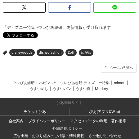
「ディズニー特集 -ウレぴあ総研」更新情報が受け取れます
disneygoods
disneyfashion
Zoff
めがね
>
ページの先頭へ
ウレぴあ総研
|
ハピママ*
|
ウレぴあ総研 ディズニー特集
|
mimot.
|
うまいめし
|
うまいパン
|
うまい肉
|
Medery.
ぴあ関連サイト
チケットぴあ
ぴあ(アプリ&Web)
会社案内
プライバシーポリシー
アクセスデータの利用・著作権等
外部送信ポリシー
広告出稿・お取り組みのご相談・情報掲載・その他お問い合わせ