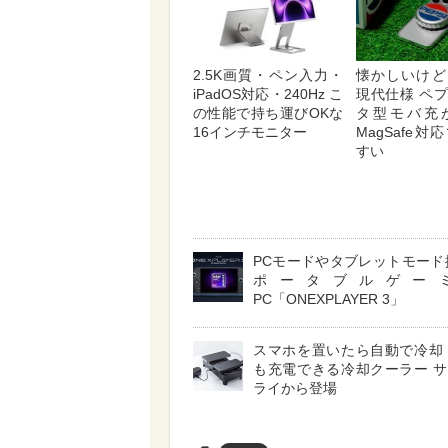
2.5K画質・ペン入力・
懐かしいけど
iPadOS対応・240Hz こ
現代仕様 ペ
の性能で持ち運びOKな
タ型モバ充
16インチモニター
MagSafe
すい
PCモードやタブレットモード
ポータブルゲー
PC「ONEXPLAYER 3」
スマホを置いたら自動で冷却
も充電できる冷却クーラー 
ライから登場