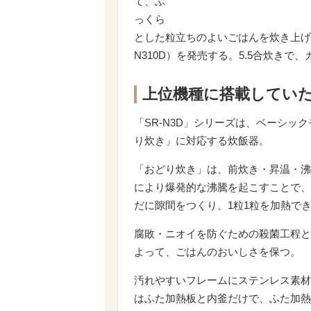
て、ふ
っくら
とした粒立ちのよいごはんを炊き上げる
N310D）を発売する。5.5合炊き
上位機種に搭載してい
「SR-N3D」シリーズは、ベーシ
り炊き」に対応する炊飯器。
「おどり炊き」は、前炊き・昇温・沸
により爆発的な沸騰を起こすことで、
だに隙間をつくり、1粒1粒を加熱で
腐敗・ニオイを防ぐための殺菌工程と
よって、ごはんのおいしさを保つ。
汚れやすいフレームにステンレス素材
はふた加熱板と内釜だけで、ふた加熱