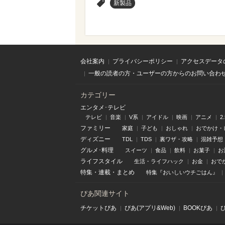
>
新製品
会社案内
プライバシーポリシー
アクセスデータ
一般の読者の方・ユーザーの方からのお問い合わ
カテゴリー
エンタメ･テレビ
テレビ
音楽
V系
アイドル
映画
アニメ
2
ファミリー
家庭
子ども
おしゃれ
おでかけ・
ディズニー
TDL
TDS
裏ワザ・攻略
混雑予想
グルメ･料理
スイーツ
食品
飲料
お菓子
お
ライフスタイル
生活・ライフハック
お金
おで
特集
・
連載
・
まとめ
特集『おいしいウチごはん』
ぴあ関連サイト
チケットぴあ
ぴあ(アプリ&Web)
BOOKぴあ