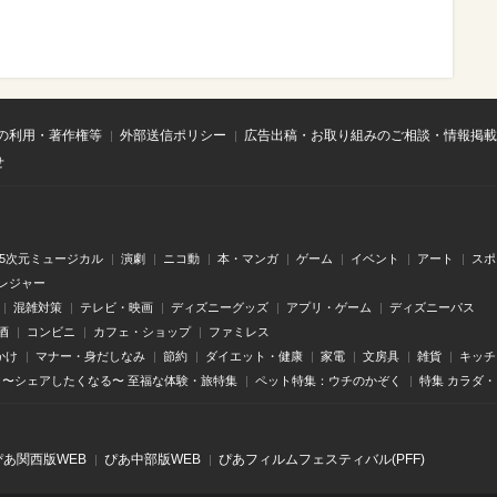
の利用・著作権等
外部送信ポリシー
広告出稿・お取り組みのご相談・情報掲載
せ
.5次元ミュージカル
演劇
ニコ動
本・マンガ
ゲーム
イベント
アート
スポ
レジャー
混雑対策
テレビ・映画
ディズニーグッズ
アプリ・ゲーム
ディズニーパス
酒
コンビニ
カフェ・ショップ
ファミレス
かけ
マナー・身だしなみ
節約
ダイエット・健康
家電
文房具
雑貨
キッチ
〜シェアしたくなる〜 至福な体験・旅特集
ペット特集：ウチのかぞく
特集 カラダ
ぴあ関⻄版WEB
ぴあ中部版WEB
ぴあフィルムフェスティバル(PFF)