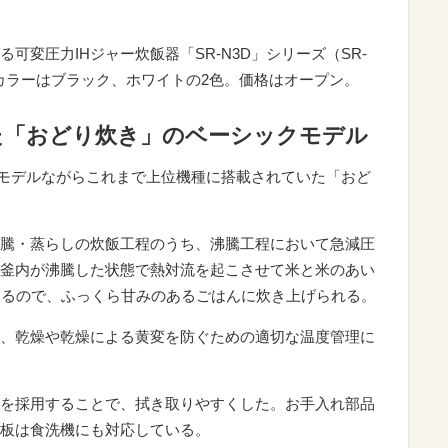
可変圧力IHジャー炊飯器「SR-N3D」シリーズ（SR-
で、カラーはブラック、ホワイトの2色。価格はオープン。
た「おどり炊き」のベーシックモデル
ックモデルながらこれまで上位機種に搭載されていた「おど
騰・蒸らしの炊飯工程のうち、沸騰工程において急減圧
釜内が沸騰した状態で熱対流を起こさせて米と米のあい
きるので、ふっくら甘みのあるごはんに炊き上げられる。
、乾燥や乾燥による黄変を防ぐための適切な温度管理に
を採用することで、拭き取りやすくした。お手入れ部品
板は食洗機にも対応している。