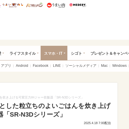
総研 ディズニー特集
mimot.
うまいめし
うまいパン
うまい肉
Medery.
ぴあ総研（うれぴあ）
愛
ライフスタイル
スマホ・IT
シゴト
プレゼント＆キャンペ
アプリ
Android
Facebook
LINE
ソーシャルメディア
Mac
Windows
炊き上げる可変圧力IHジャー炊飯器「SR-N3Dシリーズ」
とした粒立ちのよいごはんを炊き上げ
「SR-N3Dシリーズ」
2025.4.18 7:00配信