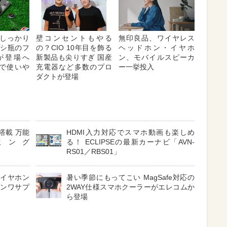
しっかり
壁コンセントもやる
無印良品、ワイヤレス
プシ瓶のフ
の？CIO 10年目を飾る
ヘッドホン・イヤホ
が登場へ
新製品も尖りすぎ 国産
ン、モバイルスピーカ
対応で使いや
充電器など多数のプロ
ー一挙投入
ダクトが登場
搭載 万能
HDMI入力対応でスマホ動画も楽しめ
ミング
る！ ECLIPSEの最新カーナビ「AVN-
RS01／RBS01」
 イヤホン
暑い季節にもってこい MagSafe対応の
サンワサプ
2WAY仕様スマホクーラーがエレコムか
ら登場