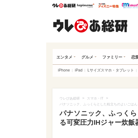
ウレぴあ総研
ハピママ*
ウレぴあ
ウレ
エンタメ
グルメ
ファミリー
恋
iPhone
iPad
Lサイズスマホ・タブレット
>
>
ウレぴあ総研
スマホ・IT
パナソニック、ふっくらとした粒立ちのよいごはんを
パナソニック、ふっくら
る可変圧力IHジャー炊飯器