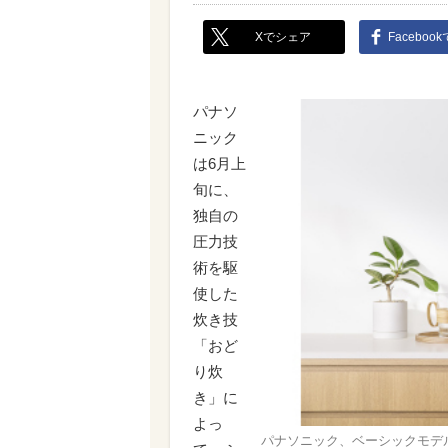
Xでシェア
Faceboo
パナソ
ニック
は6月上
旬に、
独自の
圧力技
術を駆
使した
炊き技
「おど
り炊
き」に
よっ
パナソニック、ベーシックモデ