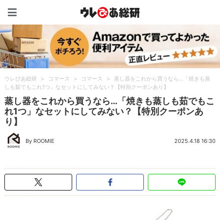
ウレぴあ総研（うれぴあ）
ウレぴあ総研
>
コマース
>
コマース
>
蒸し器をこれから買うなら…「焼きも蒸
しも茹でもこれ1つ」なセットにしてみない？【特別クーポンあり】
蒸し器をこれから買うなら…「焼きも蒸しも茹でもこ
れ1つ」なセットにしてみない？【特別クーポンあ
り】
By ROOMIE
2025.4.18 16:30