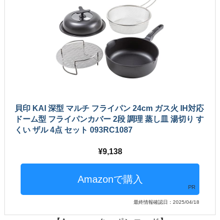
貝印 KAI 深型 マルチ フライパン 24cm ガス火 IH対応
ドーム型 フライパンカバー 2段 調理 蒸し皿 湯切り す
くい ザル 4点 セット 093RC1087
9,138
PR
最終情報確認日：2025/04/18