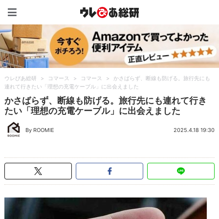
ウレぴあ総研（うれぴあ）
ウレぴあ総研
>
コマース
>
コマース
>
かさばらず、断線も防げる。旅行先にも
連れて行きたい「理想の充電ケーブル」に出会えました
かさばらず、断線も防げる。旅行先にも連れて行き
たい「理想の充電ケーブル」に出会えました
By ROOMIE
2025.4.18 19:30