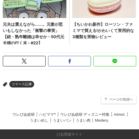
コマース記事
>
ページの先頭へ
ウレぴあ総研
|
ハピママ*
|
ウレぴあ総研 ディズニー特集
|
mimot.
|
うまいめし
|
うまいパン
|
うまい肉
|
Medery.
ぴあ関連サイト