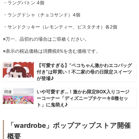
・ラングバトン 4個
・ラングドシャ（チョコサンド）4個
・サンドクッキー（レモンティー、ピスタチオ）各2個
※万一、品切れの場合はご容赦ください。
※表示の税込価格は消費税8%を含む価格です。
【可愛すぎる】“ペコちゃん激かわエコバッグ
付き”は即買い！不二家の母の日限定スイーツ
が登場♪
いや可愛すぎ…！激かわ限定BOX入りコージ
ーコーナー「ディズニープチケーキ8種セッ
ト」に鬼萌え♪
「wardrobe」ポップアップストア開催
概要