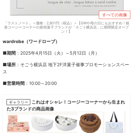
すべての画像
「ラストノート」＜価格：2,801円（税込）＞【GWや母の日にもおすすめ！銀
座コージーコーナーの新焼菓子ブランドが「そごう横浜店」に期間限定オープ
ン！】
wardrobe（ワードローブ）
■
期間
：2025年4月15日（火）～5月12日（月）
■
場所
：そごう横浜店 地下2F洋菓子催事プロモーションスペー
ス
■
営業時間
：10:00～20:00
これはオシャレ！コージーコーナーから生まれ
ギャラリー
た3ブランドの商品画像