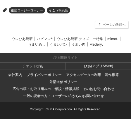
銀座コージーコーナー
そごう横浜店
>
ページの先頭へ
ウレぴあ総研
|
ハピママ*
|
ウレぴあ総研 ディズニー特集
|
mimot.
|
うまいめし
|
うまいパン
|
うまい肉
|
Medery.
ぴあ関連サイト
チケットぴあ
ぴあ(アプリ&Web)
会社案内
プライバシーポリシー
アクセスデータの利用・著作権等
外部送信ポリシー
広告出稿・お取り組みのご相談・情報掲載・その他お問い合わせ
一般の読者の方・ユーザーの方からのお問い合わせ
Copyright (C) PIA Corporation. All Rights Reserved.