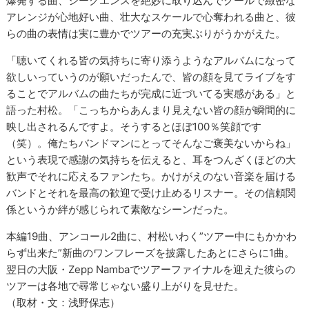
爆発する曲、シークエンスを絶妙に取り込んでクールで緻密な
アレンジが心地好い曲、壮大なスケールで心奪われる曲と、彼
らの曲の表情は実に豊かでツアーの充実ぶりがうかがえた。
「聴いてくれる皆の気持ちに寄り添うようなアルバムになって
欲しいっていうのが願いだったんで、皆の顔を見てライブをす
ることでアルバムの曲たちが完成に近づいてる実感がある」と
語った村松。「こっちからあんまり見えない皆の顔が瞬間的に
映し出されるんですよ。そうするとほぼ100％笑顔です
（笑）。俺たちバンドマンにとってそんなご褒美ないからね」
という表現で感謝の気持ちを伝えると、耳をつんざくほどの大
歓声でそれに応えるファンたち。かけがえのない音楽を届ける
バンドとそれを最高の歓迎で受け止めるリスナー。その信頼関
係というか絆が感じられて素敵なシーンだった。
本編19曲、アンコール2曲に、村松いわく”ツアー中にもかかわ
らず出来た”新曲のワンフレーズを披露したあとにさらに1曲。
翌日の大阪・Zepp Nambaでツアーファイナルを迎えた彼らの
ツアーは各地で尋常じゃない盛り上がりを見せた。
（取材・文：浅野保志）