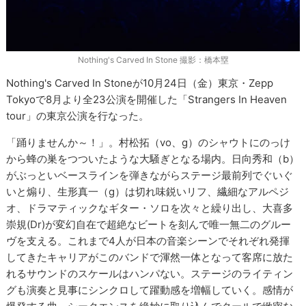
Nothing's Carved In Stone 撮影：橋本塁
Nothing's Carved In Stoneが10月24日（金）東京・Zepp
Tokyoで8月より全23公演を開催した「Strangers In Heaven
tour」の東京公演を行なった。
「踊りませんか～！」。村松拓（vo、g）のシャウトにのっけ
から蜂の巣をつついたような大騒ぎとなる場内。日向秀和（b）
がぶっといベースラインを弾きながらステージ最前列でぐいぐ
いと煽り、生形真一（g）は切れ味鋭いリフ、繊細なアルペジ
オ、ドラマティックなギター・ソロを次々と繰り出し、大喜多
崇規(Dr)が変幻自在で超絶なビートを刻んで唯一無二のグルー
ヴを支える。これまで4人が日本の音楽シーンでそれぞれ発揮
してきたキャリアがこのバンドで渾然一体となって客席に放た
れるサウンドのスケールはハンパない。ステージのライティン
グも演奏と見事にシンクロして躍動感を増幅していく。感情が