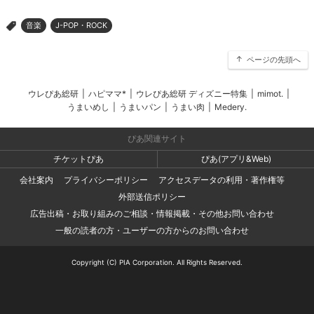
音楽
J-POP・ROCK
>
ページの先頭へ
ウレぴあ総研
|
ハピママ*
|
ウレぴあ総研 ディズニー特集
|
mimot.
|
うまいめし
|
うまいパン
|
うまい肉
|
Medery.
ぴあ関連サイト
チケットぴあ
ぴあ(アプリ&Web)
会社案内
プライバシーポリシー
アクセスデータの利用・著作権等
外部送信ポリシー
広告出稿・お取り組みのご相談・情報掲載・その他お問い合わせ
一般の読者の方・ユーザーの方からのお問い合わせ
Copyright (C) PIA Corporation. All Rights Reserved.