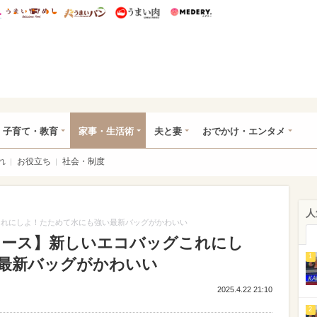
総研 ディズニー特集
mimot.
うまいめし
うまいパン
うまい肉
Medery.
ママ*
子育て・教育
家事・生活術
夫と妻
おでかけ・エンタメ
れ
お役立ち
社会・制度
人
ッグこれにしよ！たためて水にも強い最新バッグがかわいい
Aニュース】新しいエコバッグこれにし
1
最新バッグがかわいい
2025.4.22 21:10
2