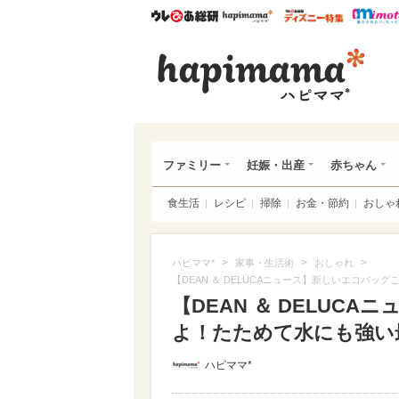
ウレぴあ総研
ハピママ*
ウレぴあ
ハピ
ファミリー
妊娠・出産
赤ちゃん
食生活
レシピ
掃除
お金・節約
おしゃ
>
>
>
ハピママ*
家事・生活術
おしゃれ
【DEAN ＆ DELUCAニュース】新しいエコバ
【DEAN ＆ DELUC
よ！たためて水にも強い
ハピママ*