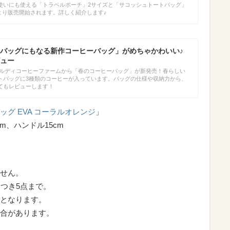
使いにも使える「トラベルポーチ」2サイズと「サコッシュトートバッグ」
火）より販売開始されます。詳しく紹介します♪
バッグにもなる新作コーヒーバッグ」がめちゃかわいい♪
ュー
、カルディコーヒーファームから「春のコーヒーバッグ」が新発売！春らしい
トバッグに3種類のコーヒーが入っています。バッグの仕様や収納力から、
てもレビューします！
ッグ EVA コーラルオレンジ
」
cm、ハンドル15cm
せん。
つき5点まで。
となります。
合があります。