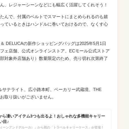
ん、レジャーシーンなどにも幅広く活躍してくれそう！
たんで、付属のベルトでスマートにまとめられるのも嬉
っているときはハンドルに巻いておけるので、なくす心
 DELUCAの新作ショッピングバッグは2025年5月1日
フェ店舗、公式オンラインストア、ECモール公式ストア
部対象外店舗あり）数量限定のため、売り切れ次第終了
ルサテライト、広小路本町、ベーカリー武蔵境、THE
CAではお取り扱いがございません。
UCAから凄いアイテム3つも出るよ！おしゃれな多機能キャリー
い目♪
CA（ディーンアンドデルーカ）」から初の「トラベルキャリーケース」が登場！