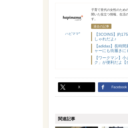
ハピママ*
子育て世代の女性のため
聞いた役立つ情報、生活
す。
過去の記事
ハピママ*
【3COINS】約
しゃれだよ♪
【adidas】長
ャーにも街履きに
【ワークマン】小
ク」が便利だよ【
X
Facebook
関連記事