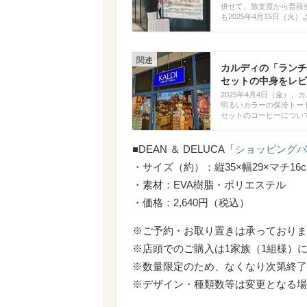
併せて、旅支度から普段
も2025年4月15日（
カルディの「ランチ
セットの中身をレビ
2025年4月4日（金）
明るいカラーの保冷トー
セットのコーヒーについ
■DEAN ＆ DELUCA「
ショッピングバ
・サイズ（約）：縦35×幅29×マチ16
・素材：EVA樹脂・ポリエステル
・価格：2,640円（税込）
※ご予約・お取り置きは承っておりま
※店頭でのご購入は1家族（1組様）に
※数量限定のため、なくなり次第終了
※デザイン・種類数等は変更となる場