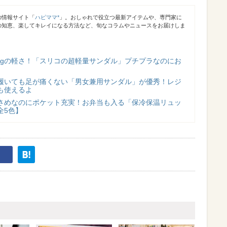
の情報サイト「
ハピママ*
」。おしゃれで役立つ最新アイテムや、専門家に
の知恵、楽してキレイになる方法など、旬なコラムやニュースをお届けしま
175gの軽さ！「スリコの超軽量サンダル」プチプラなのにお
時間履いても足が痛くない「男女兼用サンダル」が優秀！レジ
も使えるよ
さめなのにポケット充実！お弁当も入る「保冷保温リュッ
全5色】