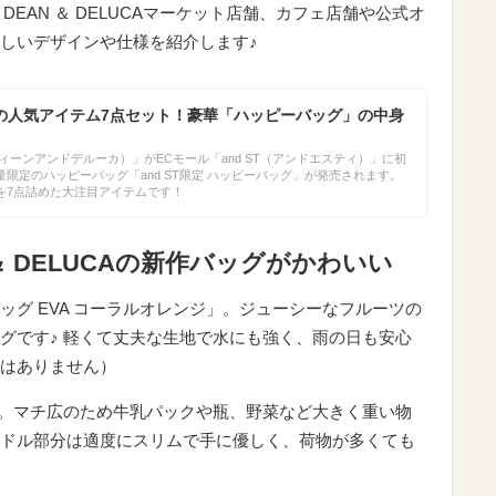
、DEAN ＆ DELUCAマーケット店舗、カフェ店舗や公式オ
しいデザインや仕様を紹介します♪
UCAの人気アイテム7点セット！豪華「ハッピーバッグ」の中身
A（ディーンアンドデルーカ）」がECモール「and ST（アンドエスティ）」に初
限定のハッピーバッグ「and ST限定 ハッピーバッグ」が発売されます。
を7点詰めた大注目アイテムです！
＆ DELUCAの新作バッグがかわいい
グ EVA コーラルオレンジ」。ジューシーなフルーツの
グです♪ 軽くて丈夫な生地で水にも強く、雨の日も安心
はありません）
6cm。マチ広のため牛乳パックや瓶、野菜など大きく重い物
ドル部分は適度にスリムで手に優しく、荷物が多くても