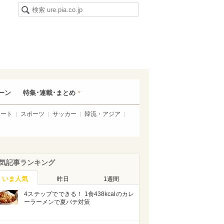
ーン
特集･連載･まとめ
アート
スポーツ
サッカー
韓流・アジア
気記事ランキング
いま人気
昨日
1週間
4ステップでできる！ 1食438kcalのカレ
ーラーメンで夏バテ対策