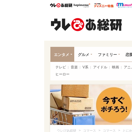
ウレぴあ総研
ハピママ*
ウレぴあ
ウレ
エンタメ
グルメ
ファミリー
恋
テレビ
音楽
V系
アイドル
映画
アニ
ヒーロー
>
>
>
ウレぴあ総研
コマース
コマース
とに