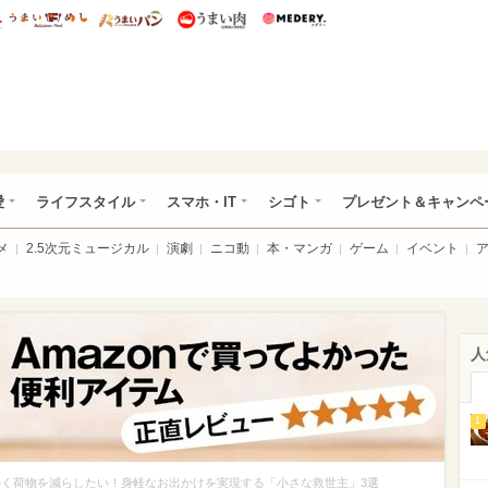
総研 ディズニー特集
mimot.
うまいめし
うまいパン
うまい肉
Medery.
ぴあ総研（うれぴあ）
愛
ライフスタイル
スマホ・IT
シゴト
プレゼント＆キャンペ
メ
2.5次元ミュージカル
演劇
ニコ動
本・マンガ
ゲーム
イベント
人
1
かく荷物を減らしたい！身軽なお出かけを実現する「小さな救世主」3選