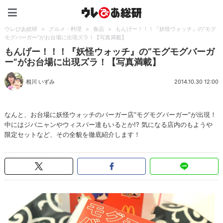
ウレぴあ総研（うれぴあ）
ウレぴあ総研
>
グルメ・料理
>
食品
>
もんげー！！！『妖怪ウォッチ』の“モグ
モグバーガー”がお台場に出現ズラ！【写真満載】
もんげー！！！『妖怪ウォッチ』の“モグモグバーガ
ー”がお台場に出現ズラ！【写真満載】
相川 いずみ
2014.10.30 12:00
なんと、お台場に妖怪ウォッチのバーガー店“モグモグバーガー”が出現！
中にはジバニャンやウィスパー達もいるとか!? 気になる店内のもようや
限定セットなど、その全貌を徹底紹介します！