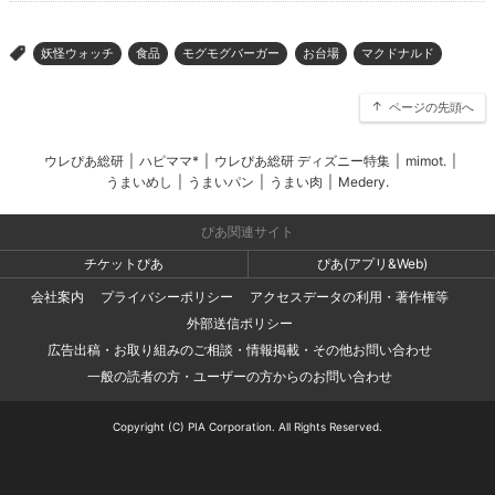
妖怪ウォッチ
食品
モグモグバーガー
お台場
マクドナルド
>
ページの先頭へ
ウレぴあ総研
|
ハピママ*
|
ウレぴあ総研 ディズニー特集
|
mimot.
|
うまいめし
|
うまいパン
|
うまい肉
|
Medery.
ぴあ関連サイト
チケットぴあ
ぴあ(アプリ&Web)
会社案内
プライバシーポリシー
アクセスデータの利用・著作権等
外部送信ポリシー
広告出稿・お取り組みのご相談・情報掲載・その他お問い合わせ
一般の読者の方・ユーザーの方からのお問い合わせ
Copyright (C) PIA Corporation. All Rights Reserved.