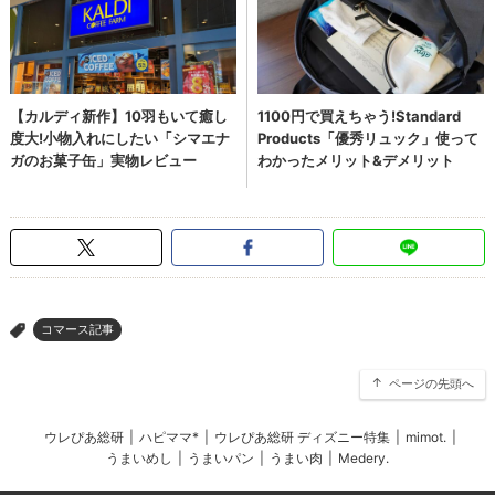
コマース記事
>
ページの先頭へ
ウレぴあ総研
|
ハピママ*
|
ウレぴあ総研 ディズニー特集
|
mimot.
|
うまいめし
|
うまいパン
|
うまい肉
|
Medery.