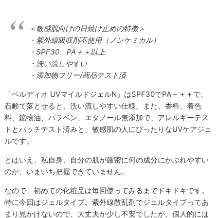
＜敏感肌向けの日焼け止めの特徴＞
・紫外線吸収剤不使用（ノンケミカル）
・SPF30、PA＋＋以上
・洗い流しやすい
・添加物フリー/商品テスト済
「ベルディオ UVマイルドジェルN」はSPF30でPA＋＋＋で、
石鹸で落とせると、洗い流しやすい仕様。また、香料、着色
料、鉱物油、パラベン、エタノール無添加で、アレルギーテス
トとパッチテスト済みと、敏感肌の人にぴったりなUVケアジェ
ルです。
とはいえ、私自身、自分の肌が厳密に何の成分にかぶれやすい
のか、いまいち把握できていません。
なので、初めての化粧品は毎回使ってみるまでドキドキです。
特に今回はジェルタイプ。紫外線散乱剤でジェルタイプってあ
まり見かけないので、大丈夫か少し不安でしたが、個人的には