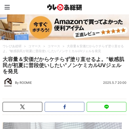
ウレぴあ総研（うれぴあ）
ウレぴあ総研
>
コマース
>
コマース
>
大容量＆安価だからケチらず塗り直せる
よ。“敏感肌民が初夏に普段使いしたい”ノンケミカルUVジェルを発見
大容量＆安価だからケチらず塗り直せるよ。“敏感肌
民が初夏に普段使いしたい”ノンケミカルUVジェル
を発見
By ROOMIE
2025.5.7 20:00