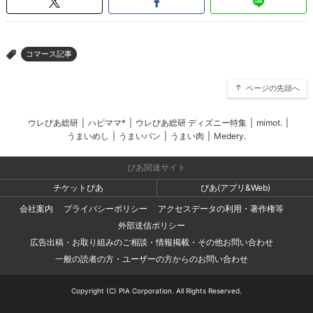
コマース記事
>
ページの先頭へ
ウレぴあ総研
|
ハピママ*
|
ウレぴあ総研 ディズニー特集
|
mimot.
|
うまいめし
|
うまいパン
|
うまい肉
|
Medery.
ぴあ関連サイト
チケットぴあ
ぴあ(アプリ&Web)
会社案内
プライバシーポリシー
アクセスデータの利用・著作権等
外部送信ポリシー
広告出稿・お取り組みのご相談・情報掲載・その他お問い合わせ
一般の読者の方・ユーザーの方からのお問い合わせ
Copyright (C) PIA Corporation. All Rights Reserved.