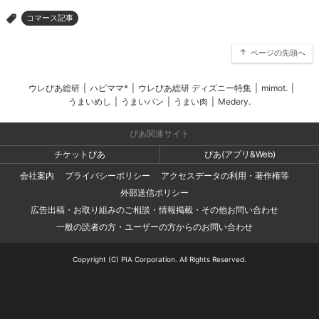
コマース記事
>
ページの先頭へ
ウレぴあ総研
|
ハピママ*
|
ウレぴあ総研 ディズニー特集
|
mimot.
|
うまいめし
|
うまいパン
|
うまい肉
|
Medery.
ぴあ関連サイト
チケットぴあ
ぴあ(アプリ&Web)
会社案内
プライバシーポリシー
アクセスデータの利用・著作権等
外部送信ポリシー
広告出稿・お取り組みのご相談・情報掲載・その他お問い合わせ
一般の読者の方・ユーザーの方からのお問い合わせ
Copyright (C) PIA Corporation. All Rights Reserved.