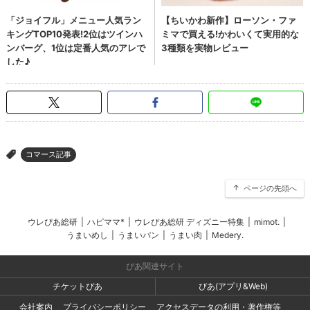
コマース記事
>
ページの先頭へ
ウレぴあ総研
|
ハピママ*
|
ウレぴあ総研 ディズニー特集
|
mimot.
|
うまいめし
|
うまいパン
|
うまい肉
|
Medery.
ぴあ関連サイト
チケットぴあ
ぴあ(アプリ&Web)
会社案内
プライバシーポリシー
アクセスデータの利用・著作権等