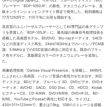
OPPO Digital Japanは、11月10日、ブルーレイディスク（BD）
プレーヤー「BDP-105DJP」の新色、チタニウムグレーを、直
販オンラインショッピングサイト限定で発売した。税別価格は
17万1250円で、11月下旬に出荷を開始する。
高音質のユニバーサルプレーヤーとしてAV専門誌の各グランプ
リを受賞した「BDP-105JP」に、最先端の画像信号処理技術を
搭載した高画質モデル。BD/DVD、Blu-rayオーディオ、SACD
などの音楽ディスク再生、24bit/192kHzまでのハイレゾPCM音
源、5.6MHzまでのDSD音源の再生に対応する。既存のブラッ
ク色モデルに、直販限定カラーのチタニウムグレーを追加し
た。
画像処理技術「Darbee Visual Presence」を搭載し、4K時代
にふさわしい高画質、ハイレゾ音源の表現力を引き出す。対応
ディスクは、BDビデオ、ブルーレイ 3D、DVDビデオ、DVDオ
ーディオ、AVCHD、SACD、DSD Disc、CD、HDCD、Kodak
ピクチャーCD、CD-R/RW、DVD±R/RW、DVD±R DL、BD-
R/RE。YouTubeとPicasaの再生に対応する。サイズは、
430×311×123mmで、重さは7.9kg。1GBのストレージを搭載