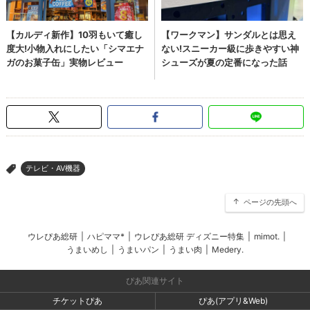
テレビ・AV機器
>
ページの先頭へ
ウレぴあ総研
|
ハピママ*
|
ウレぴあ総研 ディズニー特集
|
mimot.
|
うまいめし
|
うまいパン
|
うまい肉
|
Medery.
ぴあ関連サイト
チケットぴあ
ぴあ(アプリ&Web)