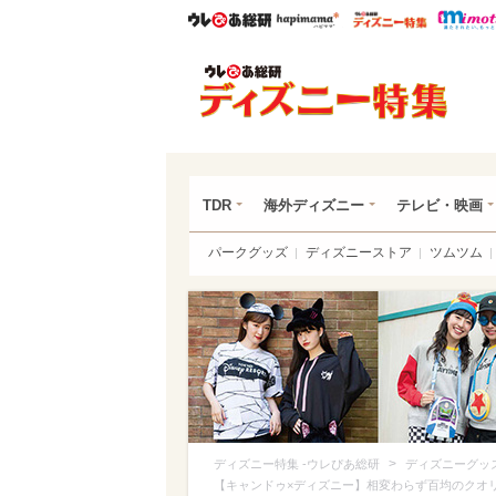
ウレぴあ総研
ハピママ*
ウレぴあ
ディ
TDR
海外ディズニー
テレビ・映画
パークグッズ
ディズニーストア
ツムツム
>
ディズニー特集 -ウレぴあ総研
ディズニーグッ
【キャンドゥ×ディズニー】相変わらず百均のクオ