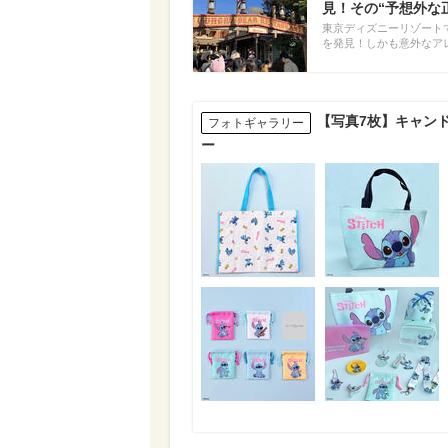
見！その“予想外な
東京ディズニーリゾートで
を発見！しかも意外なア
【写真7枚】キャン
フォトギャラリー
ー