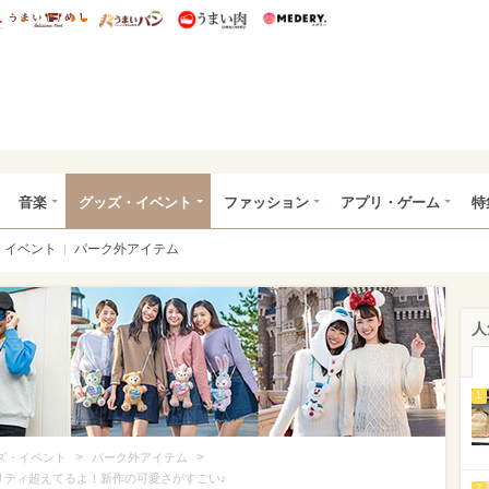
総研 ディズニー特集
mimot.
うまいめし
うまいパン
うまい肉
Medery.
ズニー特集 -ウレぴあ総研
音楽
グッズ・イベント
ファッション
アプリ・ゲーム
特
イベント
パーク外アイテム
人
1
>
>
ズ・イベント
パーク外アイテム
リティ超えてるよ！新作の可愛さがすごい♪
2