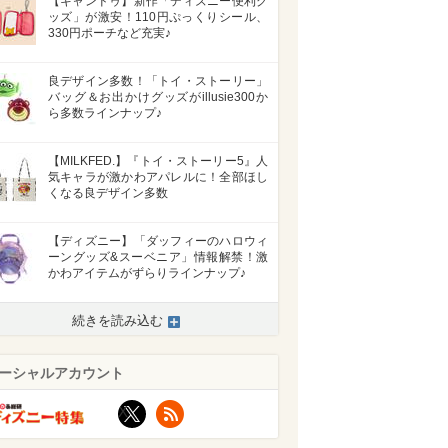
【キャンドゥ】新作「ディズニー便利グ
ッズ」が激安！110円ぷっくりシール、
330円ポーチなど充実♪
良デザイン多数！「トイ・ストーリー」
バッグ＆お出かけグッズがillusie300か
ら多数ラインナップ♪
【MILKFED.】『トイ・ストーリー5』人
気キャラが激かわアパレルに！全部ほし
くなる良デザイン多数
【ディズニー】「ダッフィーのハロウィ
ーングッズ&スーベニア」情報解禁！激
かわアイテムがずらりラインナップ♪
続きを読み込む
ーシャルアカウント
X
RSS