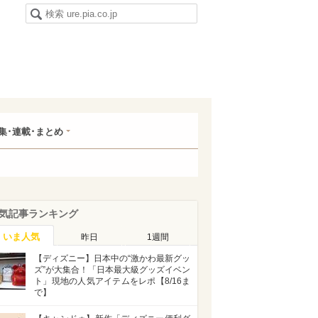
集･連載･まとめ
気記事ランキング
いま人気
昨日
1週間
【ディズニー】日本中の“激かわ最新グッ
ズ”が大集合！「日本最大級グッズイベン
ト」現地の人気アイテムをレポ【8/16ま
で】