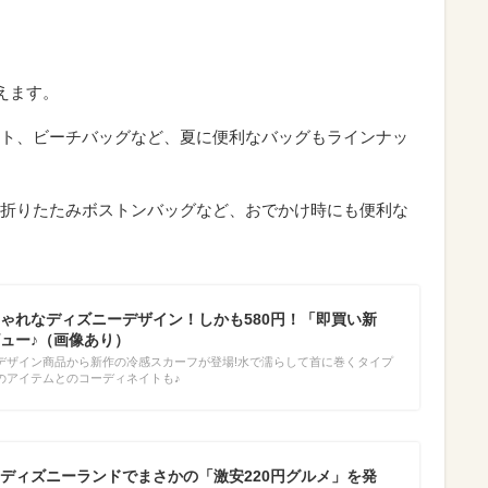
えます。
ト、ビーチバッグなど、夏に便利なバッグもラインナッ
折りたたみボストンバッグなど、おでかけ時にも便利な
ゃれなディズニーデザイン！しかも580円！「即買い新
ュー♪（画像あり）
デザイン商品から新作の冷感スカーフが登場!水で濡らして首に巻くタイプ
のアイテムとのコーディネイトも♪
ディズニーランドでまさかの「激安220円グルメ」を発