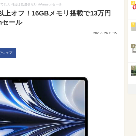
2
搭載で13万円台は見逃せない #Amazonセール
1万円以上オフ！16GBメモリ搭載で13万円
onセール
3
2025.5.26 15:15
4
kでシェア
5