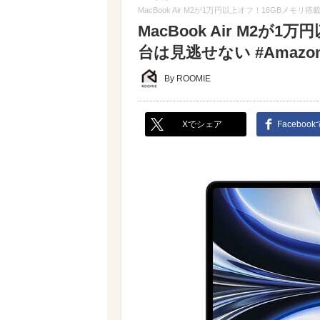
MacBook Air M2が1万円以上オフ！16GBメモリ
MacBook Air M2が
台は見逃せない #Amaz
By ROOMIE
Xでシェア
Faceboo