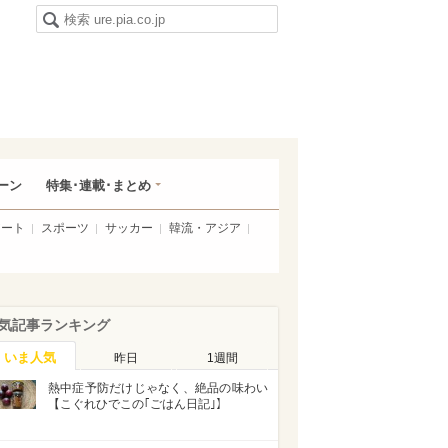
ーン
特集･連載･まとめ
アート
スポーツ
サッカー
韓流・アジア
気記事ランキング
いま人気
昨日
1週間
熱中症予防だけじゃなく、絶品の味わい
【こぐれひでこの｢ごはん日記｣】