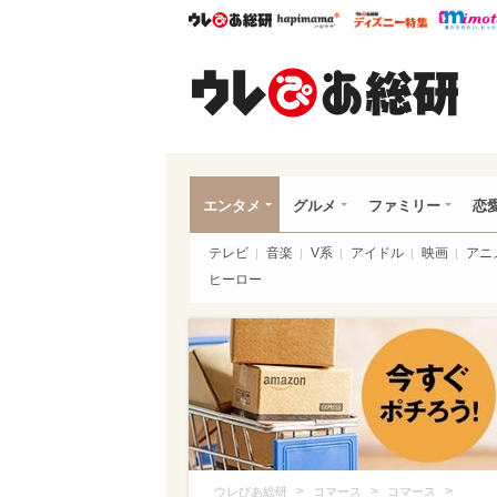
ウレぴあ総研
ハピママ*
ウレぴあ
ウレ
エンタメ
グルメ
ファミリー
恋
テレビ
音楽
V系
アイドル
映画
アニ
ヒーロー
>
>
>
ウレぴあ総研
コマース
コマース