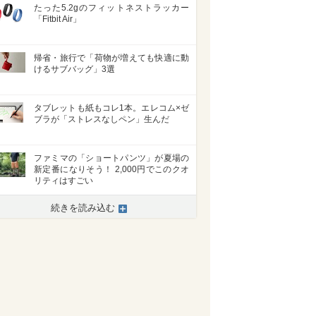
たった5.2gのフィットネストラッカー
「Fitbit Air」
帰省・旅行で「荷物が増えても快適に動
けるサブバッグ」3選
タブレットも紙もコレ1本。エレコム×ゼ
ブラが「ストレスなしペン」生んだ
ファミマの「ショートパンツ」が夏場の
新定番になりそう！ 2,000円でこのクオ
リティはすごい
続きを読み込む