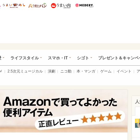
総研 ディズニー特集
mimot.
うまいめし
うまいパン
うまい肉
Medery.
ぴあ総研（うれぴあ）
愛
ライフスタイル
スマホ・IT
シゴト
プレゼント＆キャンペ
メ
2.5次元ミュージカル
演劇
ニコ動
本・マンガ
ゲーム
イベント
人
1