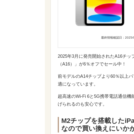
最終情報確認日：2025/0
2025年3月に発売開始されたA16チップ
（A16）」が6％オフでセール中！
前モデルのA14チップより60％以
適になっています。
超高速のWi-Fi 6と5G携帯電話
げられるのも安心です。
M2チップを搭載したiPa
なので買い換えにいか