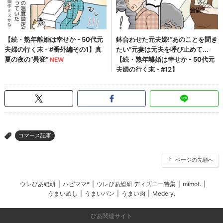
コマース記事
>
ページの先頭へ
ウレぴあ総研
|
ハピママ*
|
ウレぴあ総研 ディズニー特集
|
mimot.
|
うまいめし
|
うまいパン
|
うまい肉
|
Medery.
ぴあ関連サイト