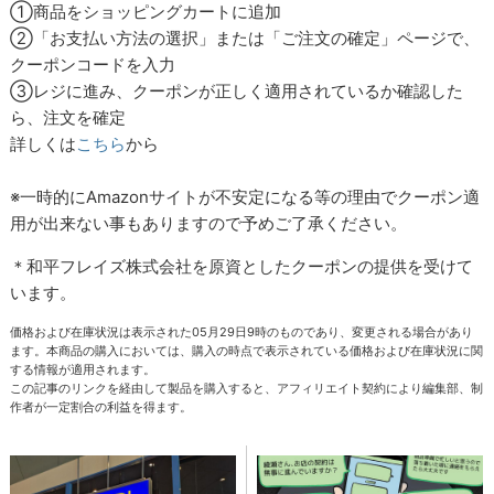
①商品をショッピングカートに追加
②「お支払い方法の選択」または「ご注文の確定」ページで、
クーポンコードを入力
③レジに進み、クーポンが正しく適用されているか確認した
ら、注文を確定
詳しくは
こちら
から
※一時的にAmazonサイトが不安定になる等の理由でクーポン適
用が出来ない事もありますので予めご了承ください。
＊和平フレイズ株式会社を原資としたクーポンの提供を受けて
います。
価格および在庫状況は表示された05月29日9時のものであり、変更される場合があり
ます。本商品の購入においては、購入の時点で表示されている価格および在庫状況に関
する情報が適用されます。
この記事のリンクを経由して製品を購入すると、アフィリエイト契約により編集部、制
作者が一定割合の利益を得ます。