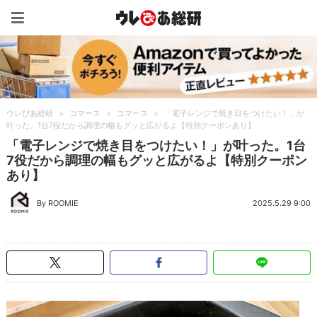
ウレぴあ総研（うれぴあ）
ウレぴあ総研
>
コマース
>
コマース
>
「電子レンジで焼き目をつけたい！」が
叶った。1台7役だから調理の幅もグッと広がるよ【特別クーポンあり】
「電子レンジで焼き目をつけたい！」が叶った。1台
7役だから調理の幅もグッと広がるよ【特別クーポン
あり】
By ROOMIE
2025.5.29 9:00