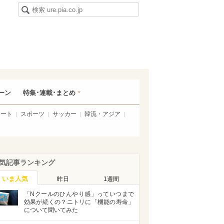
ーン
特集･連載･まとめ
アート
スポーツ
サッカー
韓流・アジア
気記事ランキング
いま人気
昨日
1週間
「Nクールのひんやり感」っていつまで
効果が続くの？ニトリに「機能の寿命」
について聞いてみた