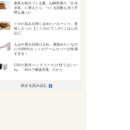
麦茶を毎日つくる夏。山崎実業の「2L冷
水筒」に替えたら、つくる回数も洗う手
間も減った
イカの旨みを閉じ込めたパエージャ、美
味しかった【こぐれひでこの｢ごはん日
記｣】
もはや着る日焼け止め。素肌みたいなの
にUV90%カットのアームカバーが快適
すぎる！
CIOの新作バッテリーだけ持てばいい
ね。「4in1で爆速充電」だから
続きを読み込む