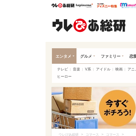
ウレぴあ総研
ハピママ*
ウレぴあ
ウレ
エンタメ
グルメ
ファミリー
恋
テレビ
音楽
V系
アイドル
映画
アニ
ヒーロー
>
>
>
ウレぴあ総研
コマース
コマース