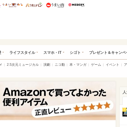
総研 ディズニー特集
mimot.
うまいめし
うまいパン
うまい肉
Medery.
ぴあ総研（うれぴあ）
愛
ライフスタイル
スマホ・IT
シゴト
プレゼント＆キャンペ
メ
2.5次元ミュージカル
演劇
ニコ動
本・マンガ
ゲーム
イベント
人
1