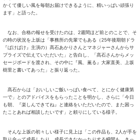
かくて優しい風を毎朝お届けできるように、精いっぱい頑張り
ます」と語った。
なお、合格の報せを受けたのは、2週間ほど前とのことで、そ
の時の状況を上坂は「事務所の先輩でもある（25年後期朝ドラ
『ばけばけ』主演の）髙石あかりさんとマネジャーさんからサ
プライズで伝えていただいた」と告白し、「髙石さんからメッ
セージボードを渡され、その中に『風、薫る』大家直美、上坂
樹里と書いてあった」と振り返った。
髙石からは「おいしいご飯いっぱい食べて、とにかく健康第
一で」とのアドバイスをもらったことを明かし、さらに「今日
も朝、『楽しんできてね』と連絡をいただいたので、また困っ
たことあれば相談したいです」と頼りにしている様子。
そんな上坂の初々しい様子に見上は「この作品も、2人が手を
取り合って成長したり、成長できなかったりする瞬間も、きっ