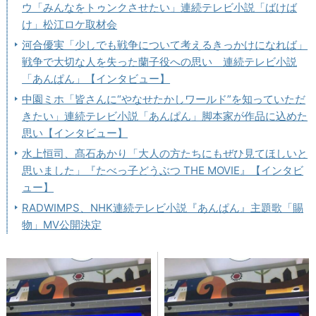
ウ「みんなをトゥンクさせたい」連続テレビ小説「ばけば
け」松江ロケ取材会
河合優実「少しでも戦争について考えるきっかけになれば」
戦争で大切な人を失った蘭子役への思い 連続テレビ小説
「あんぱん」【インタビュー】
中園ミホ「皆さんに“やなせたかしワールド”を知っていただ
きたい」連続テレビ小説「あんぱん」脚本家が作品に込めた
思い【インタビュー】
水上恒司、髙石あかり「大人の方たちにもぜひ見てほしいと
思いました」『たべっ子どうぶつ THE MOVIE』【インタビ
ュー】
RADWIMPS、NHK連続テレビ小説『あんぱん』主題歌「賜
物」MV公開決定