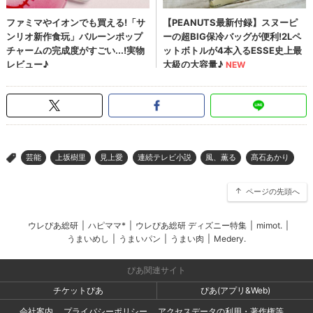
芸能
上坂樹里
見上愛
連続テレビ小説
風、薫る
髙石あかり
>
ページの先頭へ
ウレぴあ総研
|
ハピママ*
|
ウレぴあ総研 ディズニー特集
|
mimot.
|
うまいめし
|
うまいパン
|
うまい肉
|
Medery.
ぴあ関連サイト
チケットぴあ
ぴあ(アプリ&Web)
会社案内
プライバシーポリシー
アクセスデータの利用・著作権等