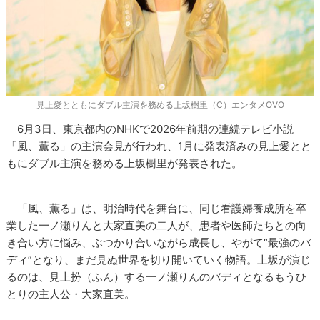
見上愛とともにダブル主演を務める上坂樹里（C）エンタメOVO
6月3日、東京都内のNHKで2026年前期の連続テレビ小説
「風、薫る」の主演会見が行われ、1月に発表済みの見上愛とと
もにダブル主演を務める上坂樹里が発表された。
「風、薫る」は、明治時代を舞台に、同じ看護婦養成所を卒
業した一ノ瀬りんと大家直美の二人が、患者や医師たちとの向
き合い方に悩み、ぶつかり合いながら成長し、やがて“最強のバ
ディ”となり、まだ見ぬ世界を切り開いていく物語。上坂が演じ
るのは、見上扮（ふん）する一ノ瀬りんのバディとなるもうひ
とりの主人公・大家直美。