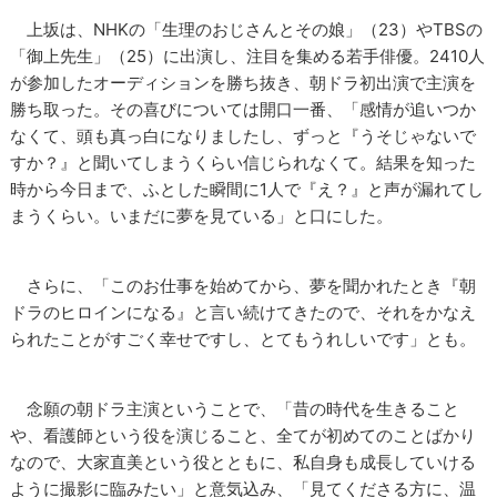
上坂は、NHKの「生理のおじさんとその娘」（23）やTBSの
「御上先生」（25）に出演し、注目を集める若手俳優。2410人
が参加したオーディションを勝ち抜き、朝ドラ初出演で主演を
勝ち取った。その喜びについては開口一番、「感情が追いつか
なくて、頭も真っ白になりましたし、ずっと『うそじゃないで
すか？』と聞いてしまうくらい信じられなくて。結果を知った
時から今日まで、ふとした瞬間に1人で『え？』と声が漏れてし
まうくらい。いまだに夢を見ている」と口にした。
さらに、「このお仕事を始めてから、夢を聞かれたとき『朝
ドラのヒロインになる』と言い続けてきたので、それをかなえ
られたことがすごく幸せですし、とてもうれしいです」とも。
念願の朝ドラ主演ということで、「昔の時代を生きること
や、看護師という役を演じること、全てが初めてのことばかり
なので、大家直美という役とともに、私自身も成長していける
ように撮影に臨みたい」と意気込み、「見てくださる方に、温