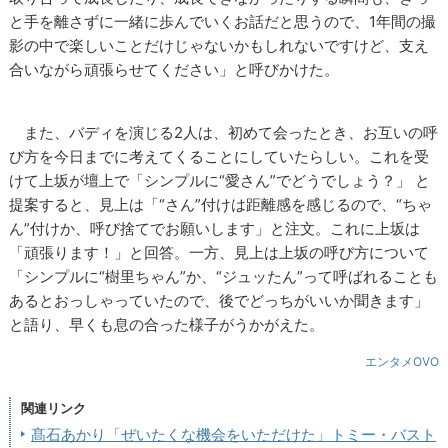
と手を離さずに一緒に歩んでいくお話だと思うので、1年間の撮
影の中で楽しいことだけじゃないかもしれないですけど、支え
合いながら頑張らせてください」と呼びかけた。
また、バディを演じる2人は、初めて会ったとき、お互いの呼
び方を今日までに考えてくることにしていたらしい。これを受
けて上坂が壇上で「シンプルに“愛さん”でどうでしょう？」 と
提案すると、見上は「“さん”付けは距離感を感じるので、“ちゃ
ん”付けか、呼び捨てでお願いします」と注文。これに上坂は
「頑張ります！」と回答。一方、見上は上坂の呼び方について
「シンプルに“樹里ちゃん”か、“ジュッたん”って呼ばれることも
あるとおっしゃっていたので、後でどっちがいいか聞きます」
と語り、早くも息の合った様子がうかがえた。
エンタメOVO
関連リンク
髙石あかり「ぜいたくな機会をいただけた」トミー・バスト