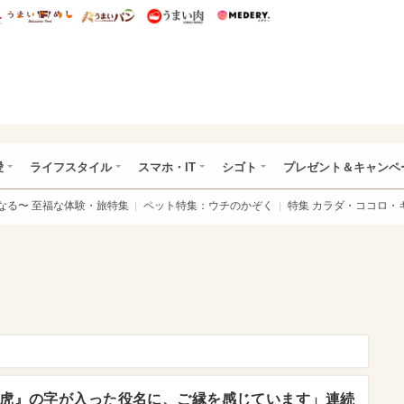
総研 ディズニー特集
mimot.
うまいめし
うまいパン
うまい肉
Medery.
ぴあ総研（うれぴあ）
愛
ライフスタイル
スマホ・IT
シゴト
プレゼント＆キャンペ
なる〜 至福な体験・旅特集
ペット特集：ウチのかぞく
特集 カラダ・ココロ・
虎』の字が入った役名に、ご縁を感じています」連続