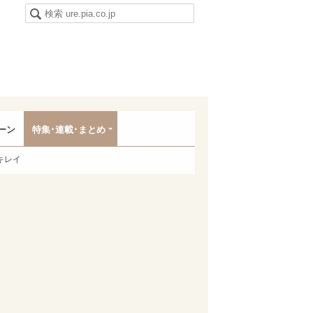
ーン
特集･連載･まとめ
キレイ