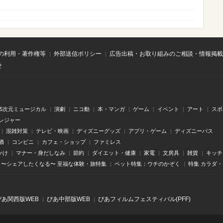
の利用・著作権等
外部送信ポリシー
広告出稿・お取り組みのご相談・情報掲載
せ
.5次元ミュージカル
演劇
ニコ動
本・マンガ
ゲーム
イベント
アート
スポ
レジャー
混雑対策
テレビ・映画
ディズニーグッズ
アプリ・ゲーム
ディズニーパス
酒
コンビニ
カフェ・ショップ
ファミレス
かけ
マナー・身だしなみ
節約
ダイエット・健康
家電
文房具
雑貨
キッチ
〜シェアしたくなる〜 至福な体験・旅特集
ペット特集：ウチのかぞく
特集 カラダ
ぴあ関⻄版WEB
ぴあ中部版WEB
ぴあフィルムフェスティバル(PFF)