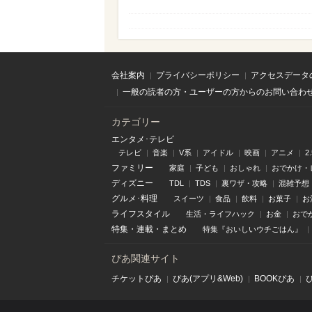
会社案内
プライバシーポリシー
アクセスデータ
一般の読者の方・ユーザーの方からのお問い合わ
カテゴリー
エンタメ･テレビ
テレビ
音楽
V系
アイドル
映画
アニメ
2
ファミリー
家庭
子ども
おしゃれ
おでかけ・
ディズニー
TDL
TDS
裏ワザ・攻略
混雑予想
グルメ･料理
スイーツ
食品
飲料
お菓子
お
ライフスタイル
生活・ライフハック
お金
おで
特集
・
連載
・
まとめ
特集『おいしいウチごはん』
ぴあ関連サイト
チケットぴあ
ぴあ(アプリ&Web)
BOOKぴあ