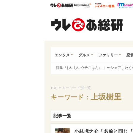
ウレぴあ総研
ハピママ*
ウレぴあ
ウレ
エンタメ
グルメ
ファミリー
恋
特集『おいしいウチごはん』
〜シェアしたく
>
キーワード別一覧
TOP
上坂樹里
キーワード：
記事一覧
小林虎之介「名前と同じ『