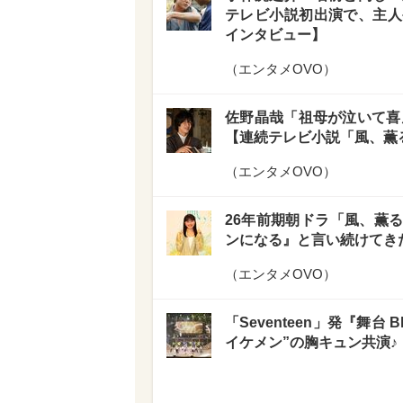
テレビ小説初出演で、主人
インタビュー】
（
エンタメOVO
）
佐野晶哉「祖母が泣いて喜
【連続テレビ小説「風、薫
（
エンタメOVO
）
26年前期朝ドラ「風、薫
ンになる』と言い続けてき
（
エンタメOVO
）
「Seventeen」発『舞台 Bl
イケメン”の胸キュン共演♪