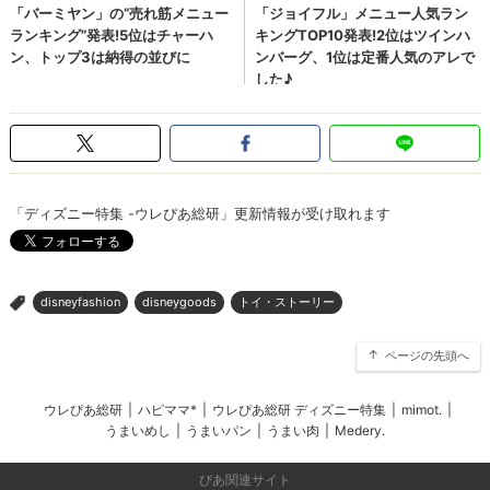
「ディズニー特集 -ウレぴあ総研」更新情報が受け取れます
disneyfashion
disneygoods
トイ・ストーリー
>
ページの先頭へ
ウレぴあ総研
|
ハピママ*
|
ウレぴあ総研 ディズニー特集
|
mimot.
|
うまいめし
|
うまいパン
|
うまい肉
|
Medery.
ぴあ関連サイト