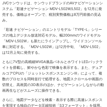
JVCケンウッドは、ケンウッドブランドのAVナビゲーションシ
ステム「彩速ナビゲーション MDV-L502W/L502」を12月に発
売する。価格はオープンで、税別実勢価格は8万円前後の見込
み。
「彩速 ナビゲーション」のエントリモデル「TYPE-L」シリー
ズの地上デジタル放送対応モデル。幅200mmのワイドモデル
「MDV-L502W」も新たにラインアップし、ワイドコンソール
車に対応する。「MDV-L502W」は12月中旬、「MDV-L502」
は12月上旬に発売する。
ともに7V型の高精細WVGA液晶パネルとホワイトLEDバックラ
イトを搭載し、鮮やかな色彩で映像を表示する。また、デュア
ルコアCPUの「ジェットレスポンスエンジンIII」によって、複
数のプロセスを同時並行で処理する。地図スクロールや画面の
切替え、高画質の3D表示のほか、ナビゲーションしながらの動
画再生などがスムーズに操作できる。
さらに、地図データなどを検索・表示する際に高速レスポンス
を実現する独自のデータ圧縮技術「S3フォーマット」を採用。