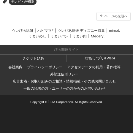
テレビ・AV機器
>
ページの先頭へ
ウレぴあ総研
|
ハピママ*
|
ウレぴあ総研 ディズニー特集
|
mimot.
|
うまいめし
|
うまいパン
|
うまい肉
|
Medery.
ぴあ関連サイト
チケットぴあ
ぴあ(アプリ&Web)
会社案内
プライバシーポリシー
アクセスデータの利用・著作権等
外部送信ポリシー
広告出稿・お取り組みのご相談・情報掲載・その他お問い合わせ
一般の読者の方・ユーザーの方からのお問い合わせ
Copyright (C) PIA Corporation. All Rights Reserved.