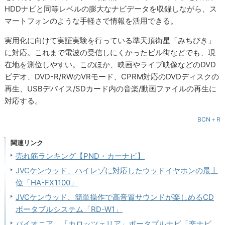
HDDナビと同等レベルの膨大なナビデータを収録しながら、ス
マートフォンのような手軽さで情報を活用できる。
実用化に向けて実証実験を行っている準天頂衛星「みちびき」
に対応。これまで電波の受信しにくかったビル街などでも、現
在地を測位しやすい。このほか、映画やライブ映像などのDVD
ビデオ、DVD-R/RWのVRモード、CPRM対応のDVDディスクの
再生、USBデバイス/SDカード内の音楽/動画ファイルの再生に
対応する。
BCN＋R
関連リンク
売れ筋ランキング【PND・カーナビ】
JVCケンウッド、ハイレゾに対応したウッドイヤホンの最上
位「HA-FX1100」
JVCケンウッド、簡単操作で高音質サウンドが楽しめるCD
ポータブルシステム「RD-W1」
パイオニア、「カロッツェリア」ポータブルナビ「楽ナビ