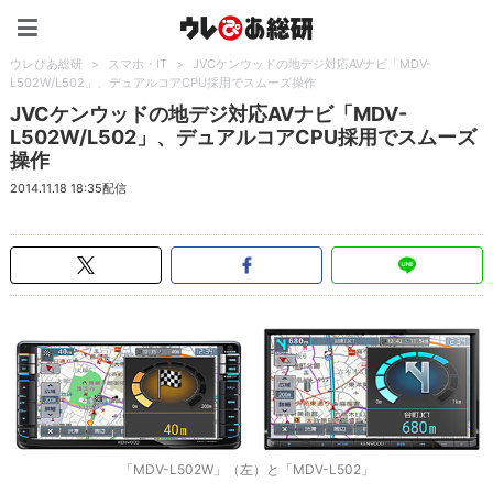
ウレぴあ総研（うれぴあ）
ウレぴあ総研
>
スマホ・IT
>
JVCケンウッドの地デジ対応AVナビ「MDV-
L502W/L502」、デュアルコアCPU採用でスムーズ操作
JVCケンウッドの地デジ対応AVナビ「MDV-
L502W/L502」、デュアルコアCPU採用でスムーズ
操作
2014.11.18 18:35配信
「MDV-L502W」（左）と「MDV-L502」