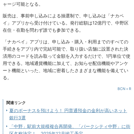
ャージ可能となる。
販売は、事前申し込みによる抽選制で、申し込みは「ナカペ
イ」アプリから受け付けている。発行総額は12億円で、中野区
在住・在勤を問わず誰でも参加できる。
「ナカペイ」アプリは、申し込み・購入・利用までのすべての
手続きをアプリ内で完結可能で、取り扱い店舗に設置された決
済用のコードを読み取って金額を入力するだけで、1円単位で使
用できる。地域通貨機能に加えて、お知らせ配信機能やアンケ
ート機能といった、地域に密着したさまざまな機能を備えてい
る。
BCN＋R
関連リンク
夏のボーナスを預けよう！ 円普通預金の金利が高いネット
銀行3選
「中野」駅前大規模複合再開発、「パークシティ中野」に街
区名称決定！ 2025年12月竣工予定