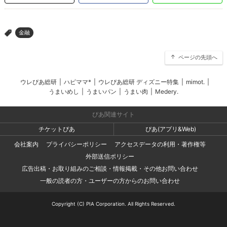
金融
>
ページの先頭へ
ウレぴあ総研
|
ハピママ*
|
ウレぴあ総研 ディズニー特集
|
mimot.
|
うまいめし
|
うまいパン
|
うまい肉
|
Medery.
ぴあ関連サイト
チケットぴあ
ぴあ(アプリ&Web)
会社案内
プライバシーポリシー
アクセスデータの利用・著作権等
外部送信ポリシー
広告出稿・お取り組みのご相談・情報掲載・その他お問い合わせ
一般の読者の方・ユーザーの方からのお問い合わせ
Copyright (C) PIA Corporation. All Rights Reserved.