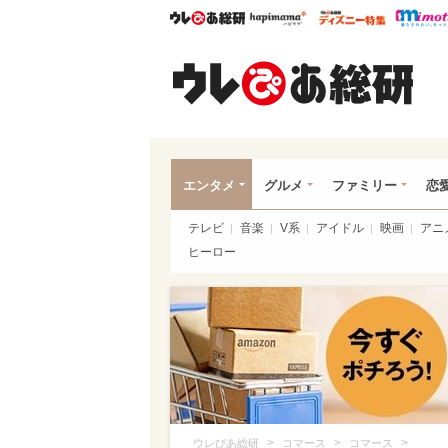
ウレぴあ総研
ハピママ*
ウレぴあ
ウレ
エンタメ
グルメ
ファミリー
恋
テレビ
音楽
V系
アイドル
映画
アニ
ヒーロー
>
>
>
ウレぴあ総研
コマース
コマース