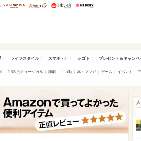
総研 ディズニー特集
mimot.
うまいめし
うまいパン
うまい肉
Medery.
ぴあ総研（うれぴあ）
愛
ライフスタイル
スマホ・IT
シゴト
プレゼント＆キャンペ
メ
2.5次元ミュージカル
演劇
ニコ動
本・マンガ
ゲーム
イベント
人
1