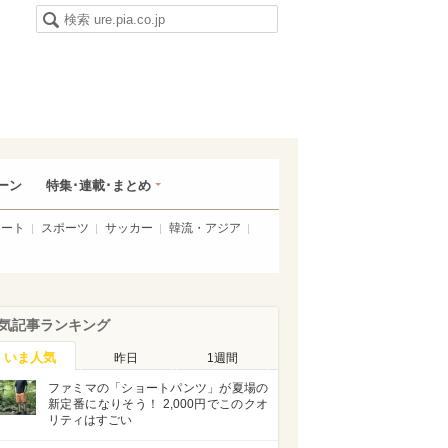
ーン
特集･連載･まとめ
アート
スポーツ
サッカー
韓流・アジア
気記事ランキング
いま人気
昨日
1週間
ファミマの「ショートパンツ」が夏場の
新定番になりそう！ 2,000円でこのクオ
リティはすごい